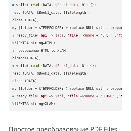
#
while
( 
read
 (DATA, 
$Book1_data
, 8)) {};
read (DATA, $Book1_data, $filelength);

close (DATA);    

#
 ready_file(
'api'
=> 
$api
, 
'file'
=>
$name
 + 
".PDF"
 ,
'folde
%
!(EXTRA string=HTML)
#
 превращение HTML to XLAM
#
while
( 
read
 (DATA, 
$Book1_data
, 8)) {};
read (DATA, $Book1_data, $filelength);

close (DATA);    

#
 ready_file(
'api'
=> 
$api
, 
'file'
=>
$name
 + 
".HTML"
 ,
'fold
%
!(EXTRA string=XLAM)
Простое преобразование PDF Files