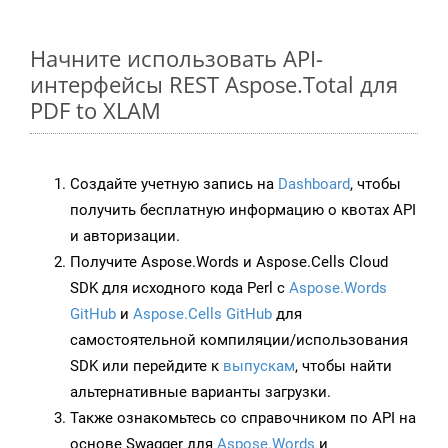
Начните использовать API-
интерфейсы REST Aspose.Total для
PDF to XLAM
Создайте учетную запись на
Dashboard
, чтобы
получить бесплатную информацию о квотах API
и авторизации.
Получите Aspose.Words и Aspose.Cells Cloud
SDK для исходного кода Perl с
Aspose.Words
GitHub
и
Aspose.Cells GitHub
для
самостоятельной компиляции/использования
SDK или перейдите к
выпускам
, чтобы найти
альтернативные варианты загрузки.
Также ознакомьтесь со справочником по API на
основе Swagger для
Aspose.Words
и