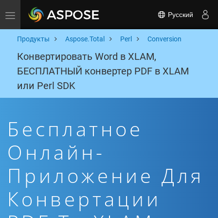
Русский
Toggle navigation
Продукты
Aspose.Total
Perl
Conversion
Конвертировать Word в XLAM,
БЕСПЛАТНЫЙ конвертер PDF в XLAM
или Perl SDK
Бесплатное
Онлайн-
Приложение Для
Конвертации