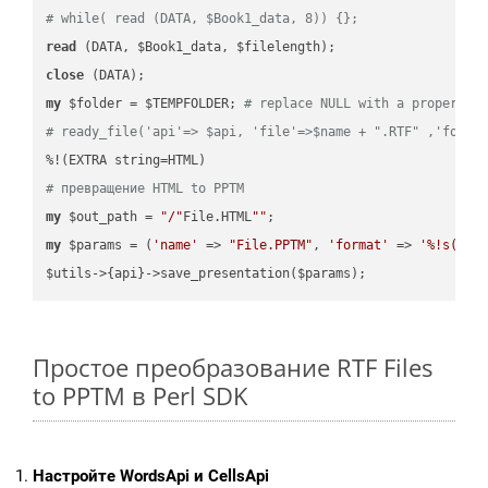
# while( read (DATA, $Book1_data, 8)) {};
read
close
my
 $folder = $TEMPFOLDER; 
# replace NULL with a proper va
# ready_file('api'=> $api, 'file'=>$name + ".RTF" ,'folde
# превращение HTML to PPTM
my
 $out_path = 
"/"
File.HTML
""
my
 $params = (
'name'
 => 
"File.PPTM"
, 
'format'
 => 
'%!s(MIS
Простое преобразование RTF Files
to PPTM в Perl SDK
Настройте WordsApi и CellsApi