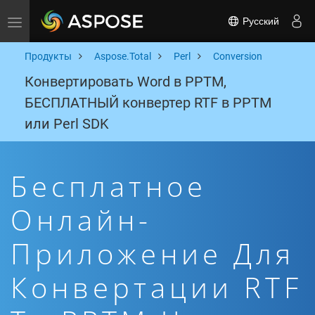
Русский
Toggle navigation
Продукты
Aspose.Total
Perl
Conversion
Конвертировать Word в PPTM,
БЕСПЛАТНЫЙ конвертер RTF в PPTM
или Perl SDK
Бесплатное
Онлайн-
Приложение Для
Конвертации RTF