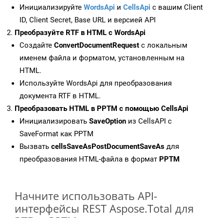
Инициализируйте
WordsApi
и
CellsApi
с вашим Client
ID, Client Secret, Base URL и версией API
Преобразуйте RTF в HTML с WordsApi
Создайте
ConvertDocumentRequest
с локальным
именем файла и форматом, установленным на
HTML.
Используйте WordsApi для преобразования
документа RTF в HTML.
Преобразовать HTML в PPTM с помощью CellsApi
Инициализировать
SaveOption
из CellsAPI с
SaveFormat как PPTM
Вызвать
cellsSaveAsPostDocumentSaveAs
для
преобразования HTML-файла в формат
PPTM
Начните использовать API-
интерфейсы REST Aspose.Total для