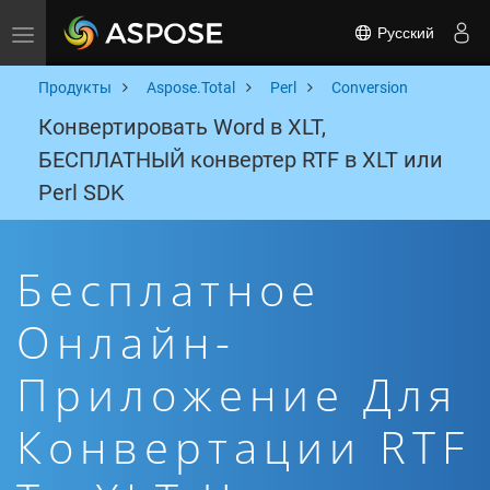
Русский
Toggle navigation
Продукты
Aspose.Total
Perl
Conversion
Конвертировать Word в XLT,
БЕСПЛАТНЫЙ конвертер RTF в XLT или
Perl SDK
Бесплатное
Онлайн-
Приложение Для
Конвертации RTF