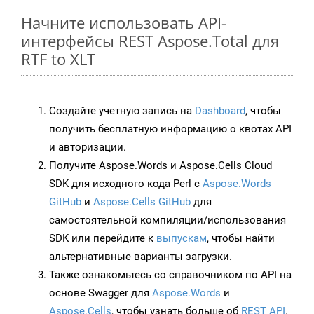
Начните использовать API-
интерфейсы REST Aspose.Total для
RTF to XLT
Создайте учетную запись на
Dashboard
, чтобы
получить бесплатную информацию о квотах API
и авторизации.
Получите Aspose.Words и Aspose.Cells Cloud
SDK для исходного кода Perl с
Aspose.Words
GitHub
и
Aspose.Cells GitHub
для
самостоятельной компиляции/использования
SDK или перейдите к
выпускам
, чтобы найти
альтернативные варианты загрузки.
Также ознакомьтесь со справочником по API на
основе Swagger для
Aspose.Words
и
Aspose.Cells
, чтобы узнать больше об
REST API
.