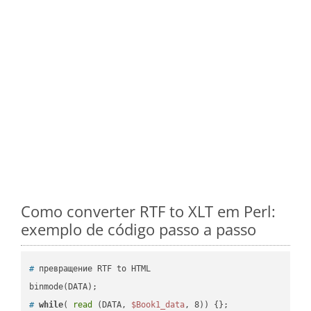
Como converter RTF to XLT em Perl:
exemplo de código passo a passo
#
 превращение RTF to HTML
#
while
( 
read
 (DATA, 
$Book1_data
, 8)) {};