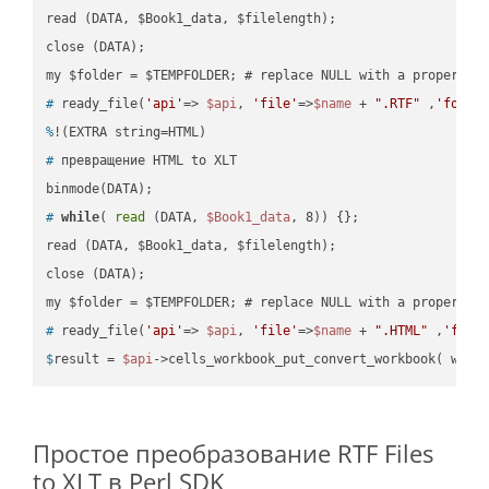
read (DATA, $Book1_data, $filelength);

close (DATA);    

#
 ready_file(
'api'
=> 
$api
, 
'file'
=>
$name
 + 
".RTF"
 ,
'folde
%
!(EXTRA string=HTML)
#
 превращение HTML to XLT
#
while
( 
read
 (DATA, 
$Book1_data
, 8)) {};
read (DATA, $Book1_data, $filelength);

close (DATA);    

#
 ready_file(
'api'
=> 
$api
, 
'file'
=>
$name
 + 
".HTML"
 ,
'fold
$
result = 
$api
->cells_workbook_put_convert_workbook( work
Простое преобразование RTF Files
to XLT в Perl SDK