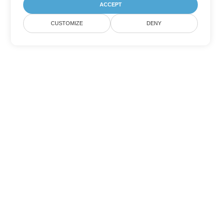
ACCEPT
CUSTOMIZE
DENY
Другие варианты
конвертации Word
Конвертировать RTF в DOC
DOC:
Microsoft Word Binary Format
Конвертировать RTF в DOT
DOT:
Microsoft Word Template Files
Конвертировать RTF в DOCX
DOCX:
Office 2007+ Word Document