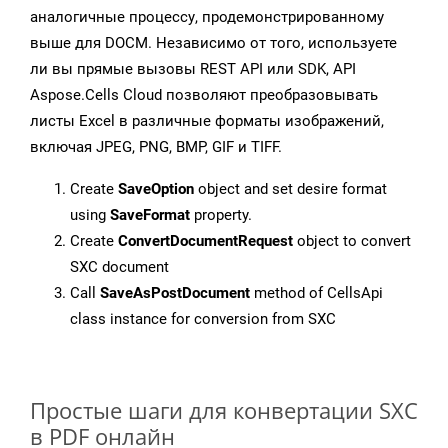
аналогичные процессу, продемонстрированному
выше для DOCM. Независимо от того, используете
ли вы прямые вызовы REST API или SDK, API
Aspose.Cells Cloud позволяют преобразовывать
листы Excel в различные форматы изображений,
включая JPEG, PNG, BMP, GIF и TIFF.
Create
SaveOption
object and set desire format
using
SaveFormat
property.
Create
ConvertDocumentRequest
object to convert
SXC document
Call
SaveAsPostDocument
method of CellsApi
class instance for conversion from SXC
Простые шаги для конвертации SXC
в PDF онлайн