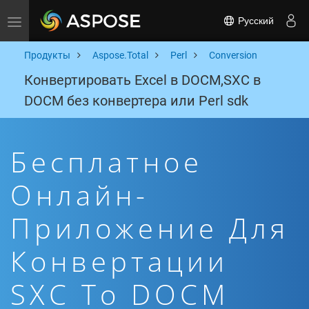
Русский
Toggle navigation
Продукты
Aspose.Total
Perl
Conversion
Конвертировать Excel в DOCM,SXC в
DOCM без конвертера или Perl sdk
Бесплатное
Онлайн-
Приложение Для
Конвертации
SXC To DOCM