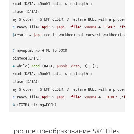
read (DATA, $Book1_data, $filelength);

close (DATA);    

#
 ready_file(
'api'
=> 
$api
, 
'file'
=>
$name
 + 
".SXC"
 ,
'folde
$
result = 
$api
->cells_workbook_put_convert_workbook( work
#
 превращение HTML to DOCM
#
while
( 
read
 (DATA, 
$Book1_data
, 8)) {};
read (DATA, $Book1_data, $filelength);

close (DATA);    

#
 ready_file(
'api'
=> 
$api
, 
'file'
=>
$name
 + 
".HTML"
 ,
'fold
%
!(EXTRA string=DOCM)
Простое преобразование SXC Files