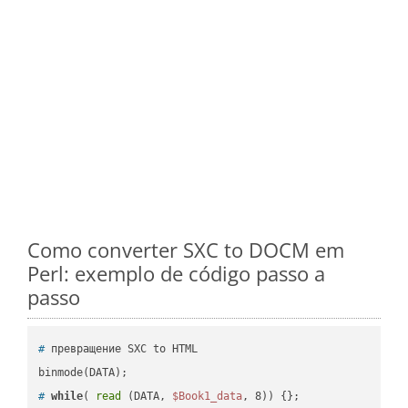
Como converter SXC to DOCM em
Perl: exemplo de código passo a
passo
#
 превращение SXC to HTML
#
while
( 
read
 (DATA, 
$Book1_data
, 8)) {};