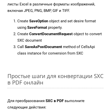
листы Excel в различные форматы изображений,
включая JPEG, PNG, BMP, GIF и TIFF.
Create
SaveOption
object and set desire format
using
SaveFormat
property.
Create
ConvertDocumentRequest
object to convert
SXC document
Call
SaveAsPostDocument
method of CellsApi
class instance for conversion from SXC
Простые шаги для конвертации SXC
в PDF онлайн
Для преобразования
SXC в PDF
выполните
следующие действия: