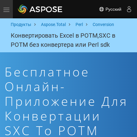
Русский
Toggle navigation
Продукты
Aspose.Total
Perl
Conversion
Конвертировать Excel в POTM,SXC в
POTM без конвертера или Perl sdk
Бесплатное
Онлайн-
Приложение Для
Конвертации
SXC To POTM