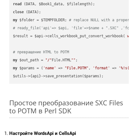
read
close
my
 $folder = $TEMPFOLDER; 
# replace NULL with a proper va
# ready_file('api'=> $api, 'file'=>$name + ".SXC" ,'folde
$result = $api->cells_workbook_put_convert_workbook( 
work
# превращение HTML to POTM
my
 $out_path = 
"/"
File.HTML
""
my
 $params = (
'name'
 => 
"File.POTM"
, 
'format'
 => 
'%!s(MIS
Простое преобразование SXC Files
to POTM в Perl SDK
Настройте WordsApi и CellsApi