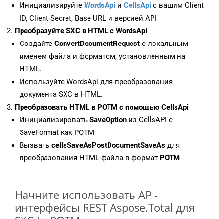
Инициализируйте
WordsApi
и
CellsApi
с вашим Client
ID, Client Secret, Base URL и версией API
Преобразуйте SXC в HTML с WordsApi
Создайте
ConvertDocumentRequest
с локальным
именем файла и форматом, установленным на
HTML.
Используйте WordsApi для преобразования
документа SXC в HTML.
Преобразовать HTML в POTM с помощью CellsApi
Инициализировать
SaveOption
из CellsAPI с
SaveFormat как POTM
Вызвать
cellsSaveAsPostDocumentSaveAs
для
преобразования HTML-файла в формат
POTM
Начните использовать API-
интерфейсы REST Aspose.Total для