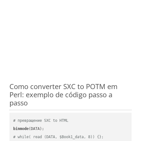
Como converter SXC to POTM em
Perl: exemplo de código passo a
passo
# превращение SXC to HTML
binmode
# while( read (DATA, $Book1_data, 8)) {};