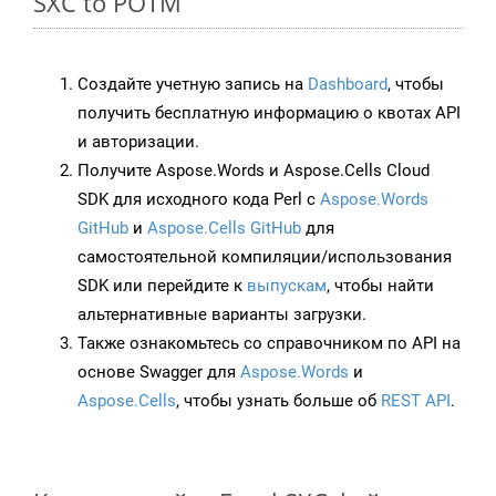
SXC to POTM
Создайте учетную запись на
Dashboard
, чтобы
получить бесплатную информацию о квотах API
и авторизации.
Получите Aspose.Words и Aspose.Cells Cloud
SDK для исходного кода Perl с
Aspose.Words
GitHub
и
Aspose.Cells GitHub
для
самостоятельной компиляции/использования
SDK или перейдите к
выпускам
, чтобы найти
альтернативные варианты загрузки.
Также ознакомьтесь со справочником по API на
основе Swagger для
Aspose.Words
и
Aspose.Cells
, чтобы узнать больше об
REST API
.