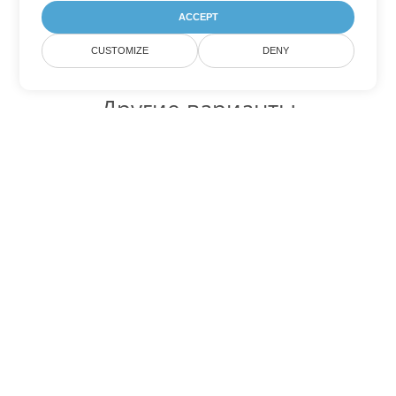
ACCEPT
CUSTOMIZE
DENY
Другие варианты
конвертации Excel
Конвертировать SXC в DOC
DOC:
Microsoft Word Binary Format
Конвертировать SXC в DOT
DOT:
Microsoft Word Template Files
Конвертировать SXC в DOCX
DOCX:
Office 2007+ Word Document
Конвертировать SXC в DOCM