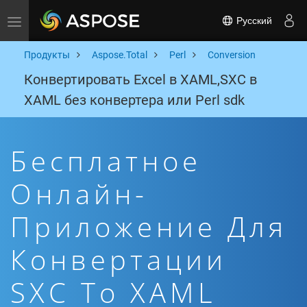
Русский
Toggle navigation
Продукты
Aspose.Total
Perl
Conversion
Конвертировать Excel в XAML,SXC в
XAML без конвертера или Perl sdk
Бесплатное
Онлайн-
Приложение Для
Конвертации
SXC To XAML