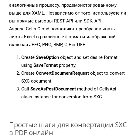
аналогичные процессу, продемонстрированному
выше для XAML. Независимо от того, используете ли
вы прямые вызовы REST API или SDK, API
Aspose.Cells Cloud позволяют преобразовывать
листы Excel в различные форматы изображений,
включая JPEG, PNG, BMP, GIF и TIFF.
Create
SaveOption
object and set desire format
using
SaveFormat
property.
Create
ConvertDocumentRequest
object to convert
SXC document
Call
SaveAsPostDocument
method of CellsApi
class instance for conversion from SXC
Простые шаги для конвертации SXC
в PDF онлайн