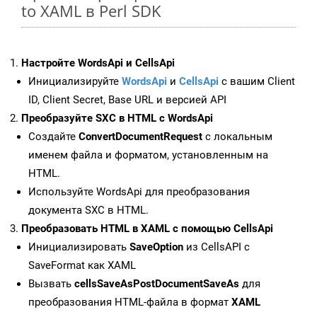
to XAML в Perl SDK
Настройте WordsApi и CellsApi
Инициализируйте
WordsApi
и
CellsApi
с вашим Client
ID, Client Secret, Base URL и версией API
Преобразуйте SXC в HTML с WordsApi
Создайте
ConvertDocumentRequest
с локальным
именем файла и форматом, установленным на
HTML.
Используйте WordsApi для преобразования
документа SXC в HTML.
Преобразовать HTML в XAML с помощью CellsApi
Инициализировать
SaveOption
из CellsAPI с
SaveFormat как XAML
Вызвать
cellsSaveAsPostDocumentSaveAs
для
преобразования HTML-файла в формат
XAML