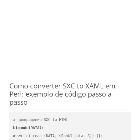
Como converter SXC to XAML em
Perl: exemplo de código passo a
passo
# превращение SXC to HTML
binmode
# while( read (DATA, $Book1_data, 8)) {};