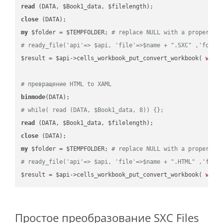
read
close
my
 $folder = $TEMPFOLDER; 
# replace NULL with a proper va
# ready_file('api'=> $api, 'file'=>$name + ".SXC" ,'folde
$result = $api->cells_workbook_put_convert_workbook( 
work
# превращение HTML to XAML
binmode
# while( read (DATA, $Book1_data, 8)) {};
read
close
my
 $folder = $TEMPFOLDER; 
# replace NULL with a proper va
# ready_file('api'=> $api, 'file'=>$name + ".HTML" ,'fold
$result = $api->cells_workbook_put_convert_workbook( 
work
Простое преобразование SXC Files