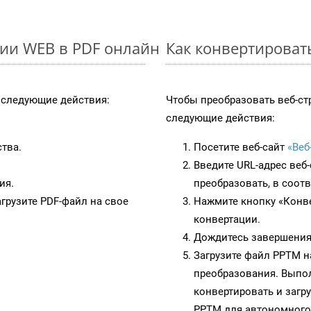
ии WEB в PDF онлайн
Как конвертироват
следующие действия:
Чтобы преобразовать веб-ст
следующие действия:
ства.
Посетите веб-сайт
«Веб
Введите URL-адрес веб
ия.
преобразовать, в соот
грузите PDF-файл на свое
Нажмите кнопку «Конве
конвертации.
Дождитесь завершения
Загрузите файл PPTM н
преобразования. Выпол
конвертировать и загр
PPTM для автономного