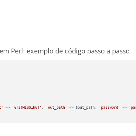
m Perl: exemplo de código passo a passo
t'
 => 
'%!s(MISSING)'
, 
'out_path'
 => $out_path, 
'password'
 => 
'pa