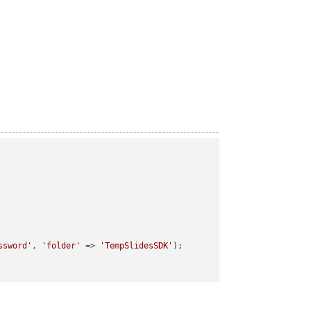
ssword'
, 
'folder'
 => 
'TempSlidesSDK'
);
