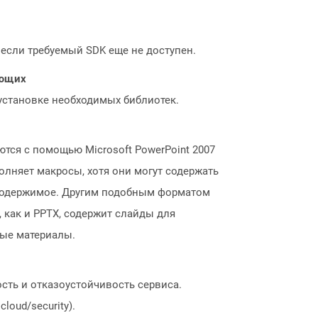
, если требуемый SDK еще не доступен.
ающих
 установке необходимых библиотек.
ся с помощью Microsoft PowerPoint 2007
олняет макросы, хотя они могут содержать
в содержимое. Другим подобным форматом
 как и PPTX, содержит слайды для
ные материалы.
сть и отказоустойчивость сервиса.
loud/security).