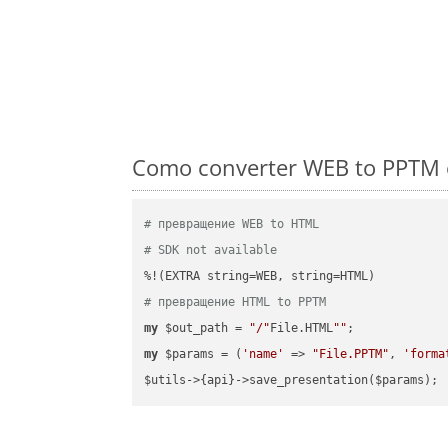
Como converter WEB to PPTM e
# превращение WEB to HTML
# SDK not available
# превращение HTML to PPTM
my
 $out_path = 
"/"
File.HTML
""
my
 $params = (
'name'
 => 
"File.PPTM"
, 
'forma