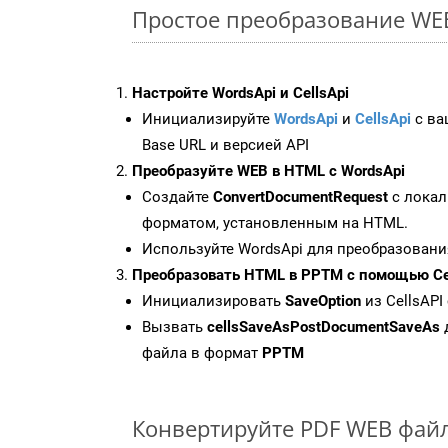
Простое преобразование WEB 
Настройте WordsApi и CellsApi
Инициализируйте
WordsApi
и
CellsApi
с ваш
Base URL и версией API
Преобразуйте WEB в HTML с WordsApi
Создайте
ConvertDocumentRequest
с локал
форматом, установленным на HTML.
Используйте WordsApi для преобразовани
Преобразовать HTML в PPTM с помощью Ce
Инициализировать
SaveOption
из CellsAPI
Вызвать
cellsSaveAsPostDocumentSaveAs
файла в формат
PPTM
Конвертируйте PDF WEB файл