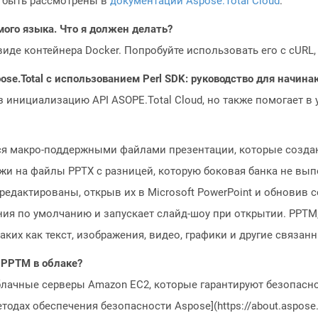
 быть рассмотрены в
документации Aspose.Total Cloud
.
мого языка. Что я должен делать?
 виде контейнера Docker. Попробуйте использовать его с cURL
ose.Total с использованием Perl SDK: руководство для начин
з инициализацию API ASOPE.Total Cloud, но также помогает в
 макро-поддержными файлами презентации, которые создают
жи на файлы PPTX с разницей, которую боковая банка не вып
редактированы, открыв их в Microsoft PowerPoint и обнови
ения по умолчанию и запускает слайд-шоу при открытии. PPTM,
ких как текст, изображения, видео, графики и другие связан
 PPTM в облаке?
блачные серверы Amazon EC2, которые гарантируют безопасно
одах обеспечения безопасности Aspose](https://about.aspose.c