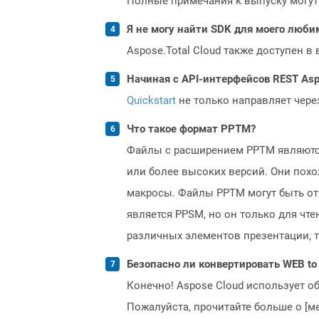
Полные примечания к выпуску могут
Я не могу найти SDK для моего люби
Aspose.Total Cloud также доступен в
Начиная с API-интерфейсов REST Asp
Quickstart
не только направляет чере
Что такое формат PPTM?
Файлы с расширением PPTM являются
или более высоких версий. Они похо
макросы. Файлы PPTM могут быть от
является PPSM, но он только для чт
различных элементов презентации, та
Безопасно ли конвертировать WEB to
Конечно! Aspose Cloud использует о
Пожалуйста, прочитайте больше о [мет