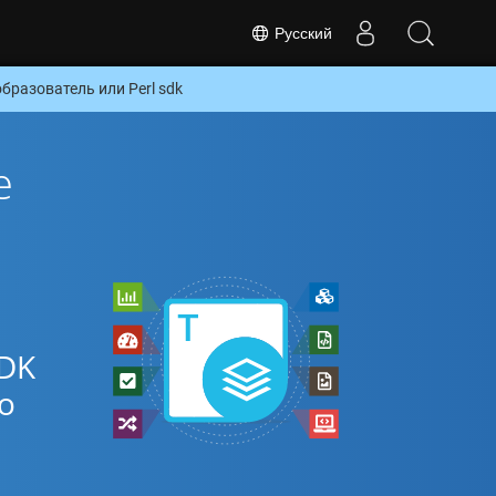
Русский
разователь или Perl sdk
е
SDK
о