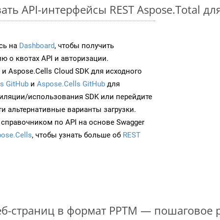
ать API-интерфейсы REST Aspose.Total дл
сь на
Dashboard
, чтобы получить
 о квотах API и авторизации.
и Aspose.Cells Cloud SDK для исходного
s GitHub
и
Aspose.Cells GitHub
для
иляции/использования SDK или перейдите
ти альтернативные варианты загрузки.
 справочником по API на основе Swagger
ose.Cells
, чтобы узнать больше об
REST
б-страниц в формат PPTM — пошаговое 