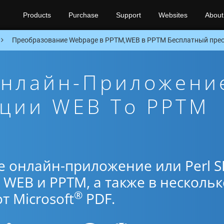
Products
Purchase
Support
Websites
About
Преобразование Webpage в PPTM,WEB в PPTM Бесплатный преоб
Онлайн-Приложени
ации WEB To PPTM
е онлайн-приложение или Perl 
WEB и PPTM, а также в нескольк
®
 Microsoft
PDF.