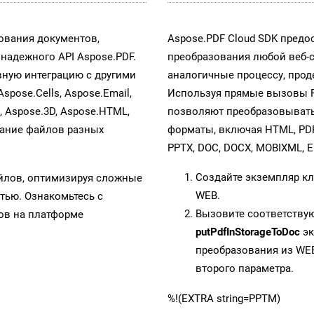
ования документов,
Aspose.PDF Cloud SDK предо
адежного API Aspose.PDF.
преобразования любой веб-
ную интеграцию с другими
аналогичные процессу, про
Aspose.Cells, Aspose.Email,
Используя прямые вызовы RE
s, Aspose.3D, Aspose.HTML,
позволяют преобразовывать
вание файлов разных
форматы, включая HTML, PDFA
PPTX, DOC, DOCX, MOBIXML, E
Создайте экземпляр к
айлов, оптимизируя сложные
WEB.
тью. Ознакомьтесь с
Вызовите соответству
в на платформе
putPdfInStorageToDoc
эк
преобразования из WEB
второго параметра.
%!(EXTRA string=PPTM)