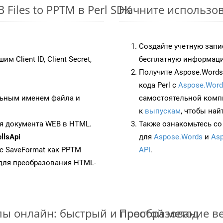
Files to PPTM в Perl SDK
Начните использов
Создайте учетную запи
им Client ID, Client Secret,
бесплатную информацию
Получите Aspose.Words 
кода Perl с
Aspose.Word
ьным именем файла и
самостоятельной комп
к
выпускам
, чтобы най
я документа WEB в HTML.
Также ознакомьтесь со
llsApi
для
Aspose.Words
и
Asp
 с SaveFormat как PPTM
API
.
для преобразования HTML-
ы онлайн: быстрый и простой метод
Преобразование ве