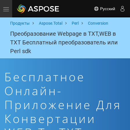
Русский
Toggle navigation
Продукты
Aspose.Total
Perl
Conversion
Преобразование Webpage в TXT,WEB в
TXT Бесплатный преобразователь или
Perl sdk
Бесплатное
Онлайн-
Приложение Для
Конвертации