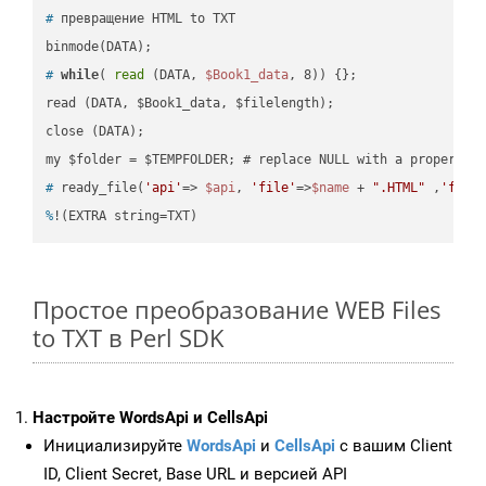
#
 превращение HTML to TXT
#
while
( 
read
 (DATA, 
$Book1_data
, 8)) {};
read (DATA, $Book1_data, $filelength);

close (DATA);    

#
 ready_file(
'api'
=> 
$api
, 
'file'
=>
$name
 + 
".HTML"
 ,
'fold
%
!(EXTRA string=TXT)
Простое преобразование WEB Files
to TXT в Perl SDK
Настройте WordsApi и CellsApi
Инициализируйте
WordsApi
и
CellsApi
с вашим Client
ID, Client Secret, Base URL и версией API