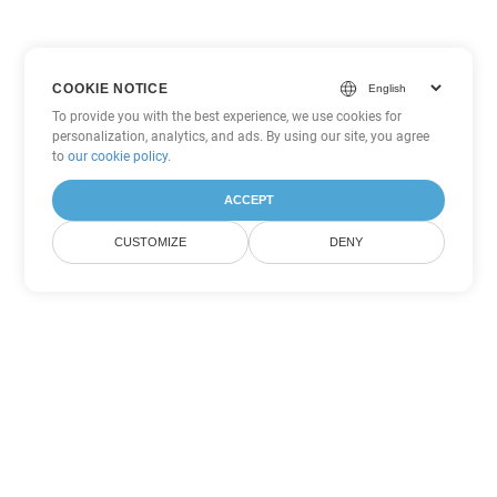
COOKIE NOTICE
To provide you with the best experience, we use cookies for
personalization, analytics, and ads. By using our site, you agree
to
our cookie policy
.
ACCEPT
CUSTOMIZE
DENY
Другие варианты
конвертации PDF
Конвертировать WEB в DOC
DOC:
Microsoft Word Binary Format