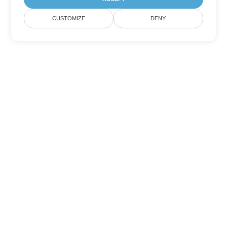
CUSTOMIZE
DENY
Другие варианты
конвертации PDF
Конвертировать WEB в DOC
DOC:
Microsoft Word Binary Format
Конвертировать WEB в DOT
DOT:
Microsoft Word Template Files
Конвертировать WEB в DOCX
DOCX:
Office 2007+ Word Document