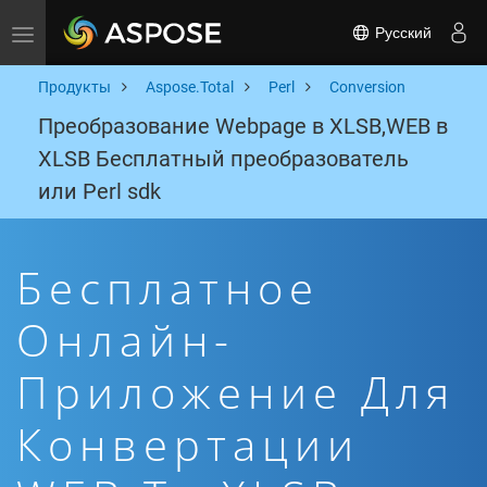
Русский
Toggle navigation
Продукты
Aspose.Total
Perl
Conversion
Преобразование Webpage в XLSB,WEB в
XLSB Бесплатный преобразователь
или Perl sdk
Бесплатное
Онлайн-
Приложение Для
Конвертации