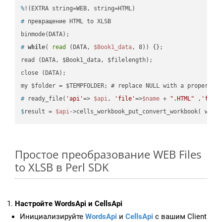
%
!(EXTRA string=WEB, string=HTML)
#
 превращение HTML to XLSB
#
while
( 
read
 (DATA, 
$Book1_data
, 8)) {};
read (DATA, $Book1_data, $filelength);

close (DATA);    

#
 ready_file(
'api'
=> 
$api
, 
'file'
=>
$name
 + 
".HTML"
 ,
'fold
$
result = 
$api
->cells_workbook_put_convert_workbook( work
Простое преобразование WEB Files
to XLSB в Perl SDK
Настройте WordsApi и CellsApi
Инициализируйте
WordsApi
и
CellsApi
с вашим Client