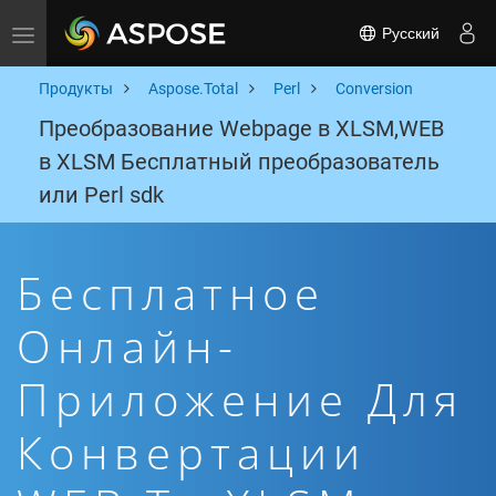
Русский
Toggle navigation
Продукты
Aspose.Total
Perl
Conversion
Преобразование Webpage в XLSM,WEB
в XLSM Бесплатный преобразователь
или Perl sdk
Бесплатное
Онлайн-
Приложение Для
Конвертации