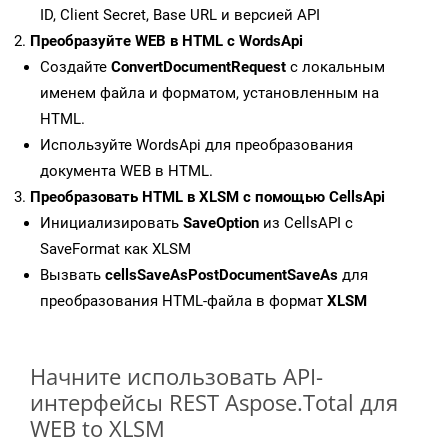
ID, Client Secret, Base URL и версией API
Преобразуйте WEB в HTML с WordsApi
Создайте
ConvertDocumentRequest
с локальным
именем файла и форматом, установленным на
HTML.
Используйте WordsApi для преобразования
документа WEB в HTML.
Преобразовать HTML в XLSM с помощью CellsApi
Инициализировать
SaveOption
из CellsAPI с
SaveFormat как XLSM
Вызвать
cellsSaveAsPostDocumentSaveAs
для
преобразования HTML-файла в формат
XLSM
Начните использовать API-
интерфейсы REST Aspose.Total для
WEB to XLSM