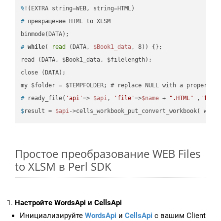
%
!(EXTRA string=WEB, string=HTML)
#
 превращение HTML to XLSM
#
while
( 
read
 (DATA, 
$Book1_data
, 8)) {};
read (DATA, $Book1_data, $filelength);

close (DATA);    

#
 ready_file(
'api'
=> 
$api
, 
'file'
=>
$name
 + 
".HTML"
 ,
'fold
$
result = 
$api
->cells_workbook_put_convert_workbook( work
Простое преобразование WEB Files
to XLSM в Perl SDK
Настройте WordsApi и CellsApi
Инициализируйте
WordsApi
и
CellsApi
с вашим Client