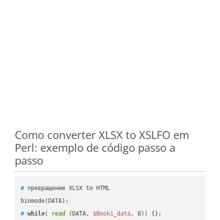
Como converter XLSX to XSLFO em
Perl: exemplo de código passo a
passo
#
 превращение XLSX to HTML
#
while
( 
read
 (DATA, 
$Book1_data
, 8)) {};