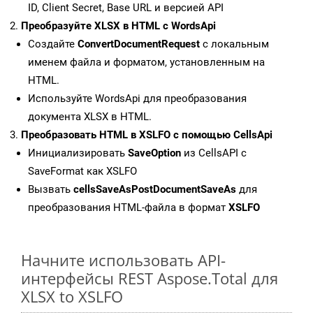
ID, Client Secret, Base URL и версией API
Преобразуйте XLSX в HTML с WordsApi
Создайте
ConvertDocumentRequest
с локальным
именем файла и форматом, установленным на
HTML.
Используйте WordsApi для преобразования
документа XLSX в HTML.
Преобразовать HTML в XSLFO с помощью CellsApi
Инициализировать
SaveOption
из CellsAPI с
SaveFormat как XSLFO
Вызвать
cellsSaveAsPostDocumentSaveAs
для
преобразования HTML-файла в формат
XSLFO
Начните использовать API-
интерфейсы REST Aspose.Total для
XLSX to XSLFO