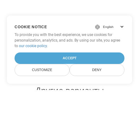
COOKIE NOTICE
To provide you with the best experience, we use cookies for
personalization, analytics, and ads. By using our site, you agree
to
our cookie policy
.
ACCEPT
CUSTOMIZE
DENY
Другие варианты
конвертации Excel
Конвертировать XLSX в DOC
DOC:
Microsoft Word Binary Format