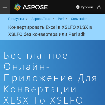
Русский
Toggle navigation
Продукты
Aspose.Total
Perl
Conversion
Конвертировать Excel в XSLFO,XLSX в
XSLFO без конвертера или Perl sdk
Бесплатное
Онлайн-
Приложение Для
Конвертации
XLSX To XSLFO