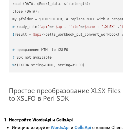
read (DATA, $Book1_data, $filelength);

close (DATA);    

#
 ready_file(
'api'
=> 
$api
, 
'file'
=>
$name
 + 
".XLSX"
 ,
'fold
$
result = 
$api
->cells_workbook_put_convert_workbook( work
#
 превращение HTML to XSLFO
#
 SDK not available
%
!(EXTRA string=HTML, string=XSLFO)
Простое преобразование XLSX Files
to XSLFO в Perl SDK
Настройте WordsApi и CellsApi
Инициализируйте
WordsApi
и
CellsApi
с вашим Client