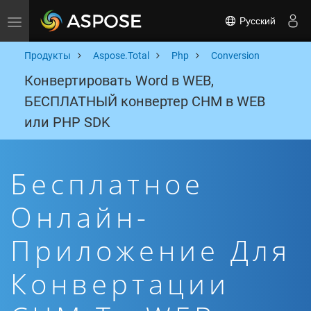
Русский
Toggle navigation
Продукты
Aspose.Total
Php
Conversion
Конвертировать Word в WEB,
БЕСПЛАТНЫЙ конвертер CHM в WEB
или PHP SDK
Бесплатное
Онлайн-
Приложение Для
Конвертации