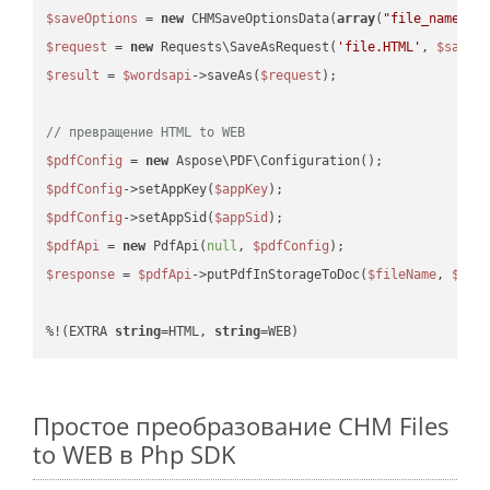
$saveOptions
 = 
new
 CHMSaveOptionsData(
array
(
"file_name"
 =
$request
 = 
new
 Requests\SaveAsRequest(
'file.HTML'
, 
$saveO
$result
 = 
$wordsapi
->saveAs(
$request
);

// превращение HTML to WEB
$pdfConfig
 = 
new
$pdfConfig
->setAppKey(
$appKey
$pdfConfig
->setAppSid(
$appSid
$pdfApi
 = 
new
 PdfApi(
null
, 
$pdfConfig
$response
 = 
$pdfApi
->putPdfInStorageToDoc(
$fileName
, 
$des
%!(EXTRA 
string
=HTML, 
string
=WEB)
Простое преобразование CHM Files
to WEB в Php SDK