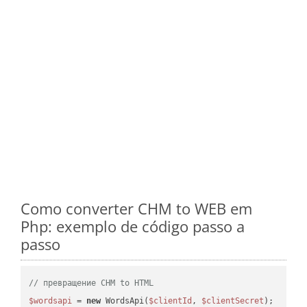
Como converter CHM to WEB em
Php: exemplo de código passo a
passo
// превращение CHM to HTML
$wordsapi
 = 
new
 WordsApi(
$clientId
, 
$clientSecret