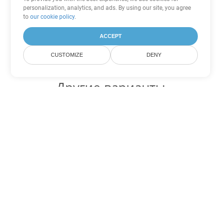
personalization, analytics, and ads. By using our site, you agree
to
our cookie policy
.
ACCEPT
CUSTOMIZE
DENY
Другие варианты
конвертации Excel
Конвертировать CSV в DOC
DOC:
Microsoft Word Binary Format
Конвертировать CSV в DOT
DOT:
Microsoft Word Template Files
Конвертировать CSV в DOCX