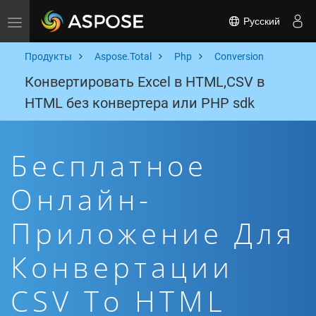
Русский
Toggle navigation
Продукты
Aspose.Total
Php
Conversion
Конвертировать Excel в HTML,CSV в
HTML без конвертера или PHP sdk
Бесплатное
Онлайн-
Приложение Для
Конвертации
CSV To HTML