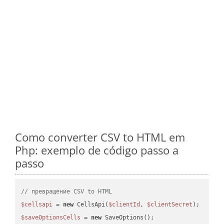
Como converter CSV to HTML em
Php: exemplo de código passo a
passo
// превращение CSV to HTML
$cellsapi
 = 
new
 CellsApi(
$clientId
, 
$clientSecret
$saveOptionsCells
 = 
new