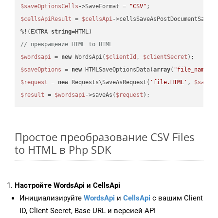
$saveOptionsCells
->SaveFormat = 
"CSV"
$cellsApiResult
 = 
$cellsApi
->cellsSaveAsPostDocumentSaveA
%!(EXTRA 
string
// превращение HTML to HTML
$wordsapi
 = 
new
 WordsApi(
$clientId
, 
$clientSecret
$saveOptions
 = 
new
 HTMLSaveOptionsData(
array
(
"file_name"
 
$request
 = 
new
 Requests\SaveAsRequest(
'file.HTML'
, 
$saveO
$result
 = 
$wordsapi
->saveAs(
$request
Простое преобразование CSV Files
to HTML в Php SDK
Настройте WordsApi и CellsApi
Инициализируйте
WordsApi
и
CellsApi
с вашим Client
ID, Client Secret, Base URL и версией API