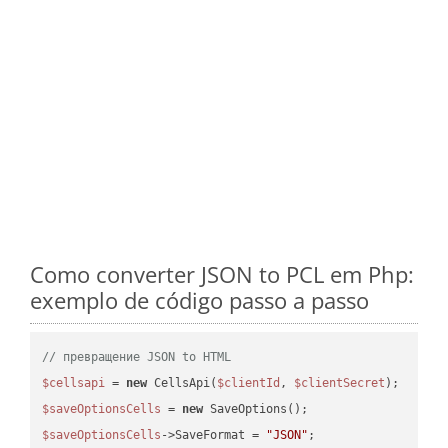
Como converter JSON to PCL em Php:
exemplo de código passo a passo
// превращение JSON to HTML
$cellsapi
 = 
new
 CellsApi(
$clientId
, 
$clientSecret
$saveOptionsCells
 = 
new
$saveOptionsCells
->SaveFormat = 
"JSON"