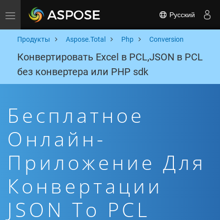
Русский
Toggle navigation
Продукты
Aspose.Total
Php
Conversion
Конвертировать Excel в PCL,JSON в PCL
без конвертера или PHP sdk
Бесплатное
Онлайн-
Приложение Для
Конвертации
JSON To PCL