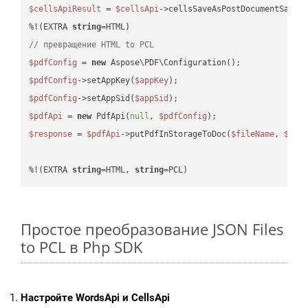
$cellsApiResult
 = 
$cellsApi
->cellsSaveAsPostDocumentSaveA
%!(EXTRA 
string
// превращение HTML to PCL
$pdfConfig
 = 
new
$pdfConfig
->setAppKey(
$appKey
$pdfConfig
->setAppSid(
$appSid
$pdfApi
 = 
new
 PdfApi(
null
, 
$pdfConfig
$response
 = 
$pdfApi
->putPdfInStorageToDoc(
$fileName
, 
$des
%!(EXTRA 
string
=HTML, 
string
=PCL)
Простое преобразование JSON Files
to PCL в Php SDK
Настройте WordsApi и CellsApi