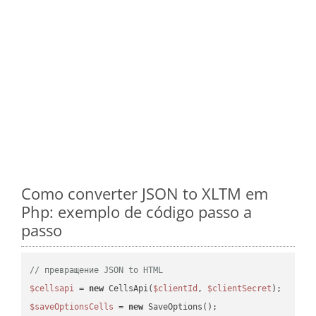
Como converter JSON to XLTM em
Php: exemplo de código passo a
passo
// превращение JSON to HTML
$cellsapi
 = 
new
 CellsApi(
$clientId
, 
$clientSecret
$saveOptionsCells
 = 
new