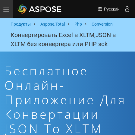
Русский
Toggle navigation
Продукты
Aspose.Total
Php
Conversion
Конвертировать Excel в XLTM,JSON в
XLTM без конвертера или PHP sdk
Бесплатное
Онлайн-
Приложение Для
Конвертации
JSON To XLTM