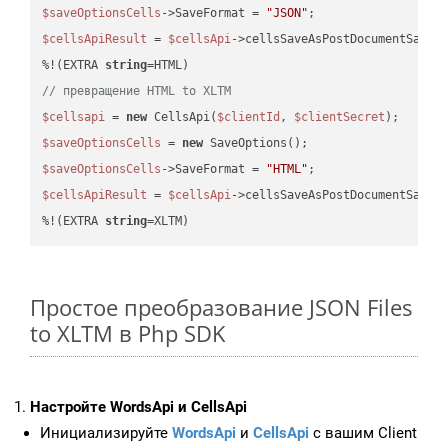
$saveOptionsCells
->SaveFormat = 
"JSON"
$cellsApiResult
 = 
$cellsApi
->cellsSaveAsPostDocumentSaveA
%!(EXTRA 
string
// превращение HTML to XLTM
$cellsapi
 = 
new
 CellsApi(
$clientId
, 
$clientSecret
$saveOptionsCells
 = 
new
$saveOptionsCells
->SaveFormat = 
"HTML"
$cellsApiResult
 = 
$cellsApi
->cellsSaveAsPostDocumentSaveA
%!(EXTRA 
string
=XLTM)
Простое преобразование JSON Files
to XLTM в Php SDK
Настройте WordsApi и CellsApi
Инициализируйте
WordsApi
и
CellsApi
с вашим Client