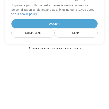
To provide you with the best experience, we use cookies for
personalization, analytics, and ads. By using our site, you agree
to
our cookie policy
.
ACCEPT
CUSTOMIZE
DENY
Другие варианты
конвертации Excel
Конвертировать JSON в DOC
DOC:
Microsoft Word Binary Format
Конвертировать JSON в DOT
DOT:
Microsoft Word Template Files
Конвертировать JSON в DOCX