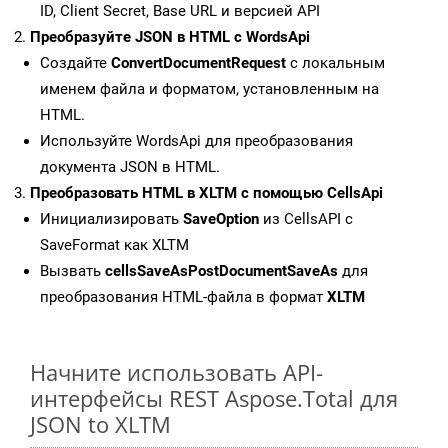
ID, Client Secret, Base URL и версией API
Преобразуйте JSON в HTML с WordsApi
Создайте
ConvertDocumentRequest
с локальным
именем файла и форматом, установленным на
HTML.
Используйте WordsApi для преобразования
документа JSON в HTML.
Преобразовать HTML в XLTM с помощью CellsApi
Инициализировать
SaveOption
из CellsAPI с
SaveFormat как XLTM
Вызвать
cellsSaveAsPostDocumentSaveAs
для
преобразования HTML-файла в формат
XLTM
Начните использовать API-
интерфейсы REST Aspose.Total для
JSON to XLTM