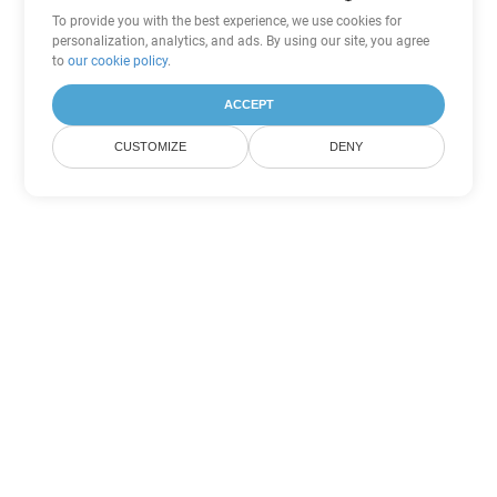
To provide you with the best experience, we use cookies for
personalization, analytics, and ads. By using our site, you agree
to
our cookie policy
.
ACCEPT
CUSTOMIZE
DENY
Другие варианты
конвертации PowerPoint
Конвертировать ODP в DOC
DOC:
Microsoft Word Binary Format
Конвертировать ODP в DOT
DOT:
Microsoft Word Template Files