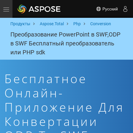
Русский
Toggle navigation
Продукты
Aspose.Total
Php
Conversion
Преобразование PowerPoint в SWF,ODP
в SWF Бесплатный преобразователь
или PHP sdk
Бесплатное
Онлайн-
Приложение Для
Конвертации