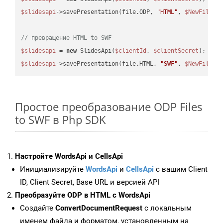
$slidesapi
->savePresentation(file.ODP, 
"HTML"
, 
$NewFile
);

// превращение HTML to SWF
$slidesapi
 = 
new
 SlidesApi(
$clientId
, 
$clientSecret
$slidesapi
->savePresentation(file.HTML, 
"SWF"
, 
$NewFile
Простое преобразование ODP Files
to SWF в Php SDK
Настройте WordsApi и CellsApi
Инициализируйте
WordsApi
и
CellsApi
с вашим Client
ID, Client Secret, Base URL и версией API
Преобразуйте ODP в HTML с WordsApi
Создайте
ConvertDocumentRequest
с локальным
именем файла и форматом, установленным на