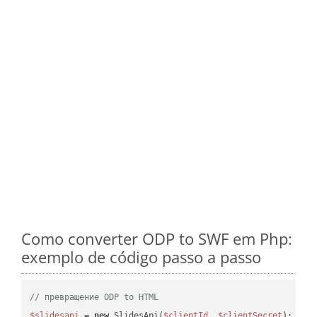
Como converter ODP to SWF em Php:
exemplo de código passo a passo
// превращение ODP to HTML
$slidesapi
 = 
new
 SlidesApi(
$clientId
, 
$clientSecret