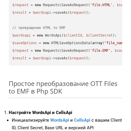
$request
 = 
new
 Requests\SaveAsRequest(
'file.HTML'
, 
$saveO
$result
 = 
$wordsapi
->saveAs(
$request
);

// превращение HTML to EMF
$wordsapi
 = 
new
 WordsApi(
$clientId
, 
$clientSecret
$saveOptions
 = 
new
 HTMLSaveOptionsData(
array
(
"file_name"
 
$request
 = 
new
 Requests\SaveAsRequest(
'file.EMF'
, 
$saveOp
$result
 = 
$wordsapi
->saveAs(
$request
Простое преобразование OTT Files
to EMF в Php SDK
Настройте WordsApi и CellsApi
Инициализируйте
WordsApi
и
CellsApi
с вашим Client
ID, Client Secret, Base URL и версией API