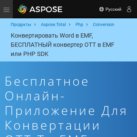
Русский
Toggle navigation
Продукты
Aspose.Total
Php
Conversion
Конвертировать Word в EMF,
БЕСПЛАТНЫЙ конвертер OTT в EMF
или PHP SDK
Бесплатное
Онлайн-
Приложение Для
Конвертации