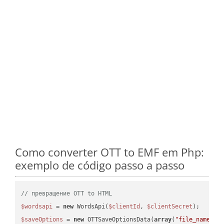
Como converter OTT to EMF em Php:
exemplo de código passo a passo
// превращение OTT to HTML
$wordsapi
 = 
new
 WordsApi(
$clientId
, 
$clientSecret
$saveOptions
 = 
new
 OTTSaveOptionsData(
array
(
"file_name"
 =