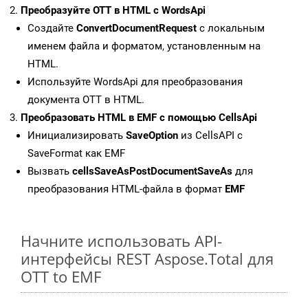
Преобразуйте OTT в HTML с WordsApi
Создайте
ConvertDocumentRequest
с локальным
именем файла и форматом, установленным на
HTML.
Используйте WordsApi для преобразования
документа OTT в HTML.
Преобразовать HTML в EMF с помощью CellsApi
Инициализировать
SaveOption
из CellsAPI с
SaveFormat как EMF
Вызвать
cellsSaveAsPostDocumentSaveAs
для
преобразования HTML-файла в формат
EMF
Начните использовать API-
интерфейсы REST Aspose.Total для
OTT to EMF