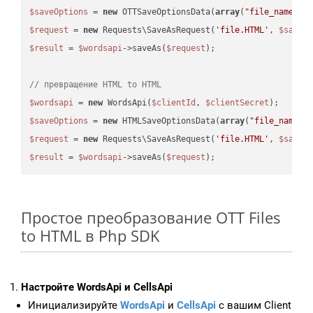
$saveOptions
 = 
new
 OTTSaveOptionsData(
array
(
"file_name"
 =
$request
 = 
new
 Requests\SaveAsRequest(
'file.HTML'
, 
$saveO
$result
 = 
$wordsapi
->saveAs(
$request
);

// превращение HTML to HTML
$wordsapi
 = 
new
 WordsApi(
$clientId
, 
$clientSecret
$saveOptions
 = 
new
 HTMLSaveOptionsData(
array
(
"file_name"
 
$request
 = 
new
 Requests\SaveAsRequest(
'file.HTML'
, 
$saveO
$result
 = 
$wordsapi
->saveAs(
$request
Простое преобразование OTT Files
to HTML в Php SDK
Настройте WordsApi и CellsApi
Инициализируйте
WordsApi
и
CellsApi
с вашим Client