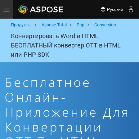
Русский
Toggle navigation
Продукты
Aspose.Total
Php
Conversion
Конвертировать Word в HTML,
БЕСПЛАТНЫЙ конвертер OTT в HTML
или PHP SDK
Бесплатное
Онлайн-
Приложение Для
Конвертации