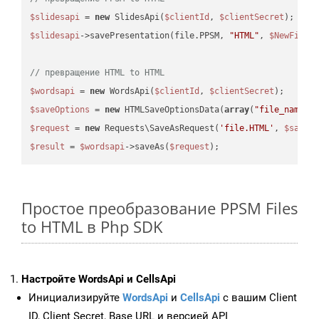
$slidesapi
 = 
new
 SlidesApi(
$clientId
, 
$clientSecret
$slidesapi
->savePresentation(file.PPSM, 
"HTML"
, 
$NewFile
);
// превращение HTML to HTML
$wordsapi
 = 
new
 WordsApi(
$clientId
, 
$clientSecret
$saveOptions
 = 
new
 HTMLSaveOptionsData(
array
(
"file_name"
 
$request
 = 
new
 Requests\SaveAsRequest(
'file.HTML'
, 
$saveO
$result
 = 
$wordsapi
->saveAs(
$request
Простое преобразование PPSM Files
to HTML в Php SDK
Настройте WordsApi и CellsApi
Инициализируйте
WordsApi
и
CellsApi
с вашим Client
ID, Client Secret, Base URL и версией API