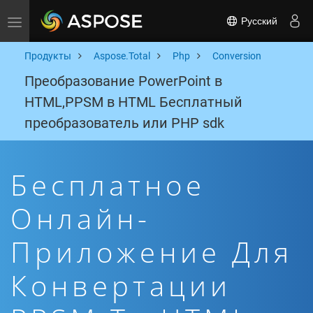
Русский
Toggle navigation
Продукты
Aspose.Total
Php
Conversion
Преобразование PowerPoint в
HTML,PPSM в HTML Бесплатный
преобразователь или PHP sdk
Бесплатное
Онлайн-
Приложение Для
Конвертации