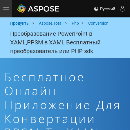
Русский
Toggle navigation
Продукты
Aspose.Total
Php
Conversion
Преобразование PowerPoint в
XAML,PPSM в XAML Бесплатный
преобразователь или PHP sdk
Бесплатное
Онлайн-
Приложение Для
Конвертации