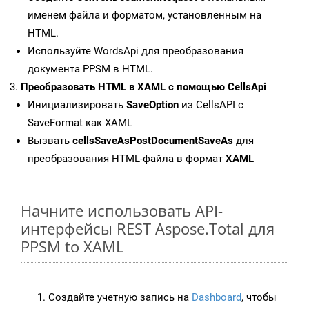
именем файла и форматом, установленным на
HTML.
Используйте WordsApi для преобразования
документа PPSM в HTML.
Преобразовать HTML в XAML с помощью CellsApi
Инициализировать
SaveOption
из CellsAPI с
SaveFormat как XAML
Вызвать
cellsSaveAsPostDocumentSaveAs
для
преобразования HTML-файла в формат
XAML
Начните использовать API-
интерфейсы REST Aspose.Total для
PPSM to XAML
Создайте учетную запись на
Dashboard
, чтобы