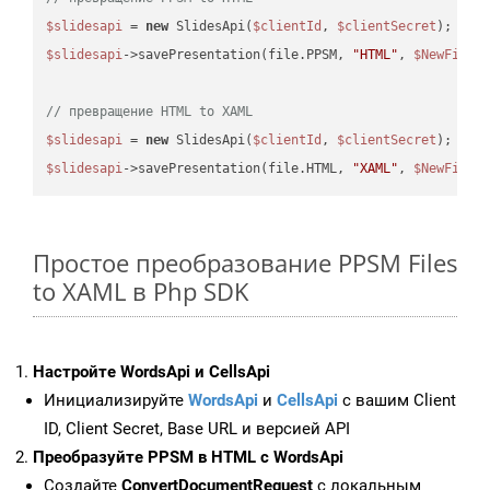
$slidesapi
 = 
new
 SlidesApi(
$clientId
, 
$clientSecret
$slidesapi
->savePresentation(file.PPSM, 
"HTML"
, 
$NewFile
);
// превращение HTML to XAML
$slidesapi
 = 
new
 SlidesApi(
$clientId
, 
$clientSecret
$slidesapi
->savePresentation(file.HTML, 
"XAML"
, 
$NewFile
Простое преобразование PPSM Files
to XAML в Php SDK
Настройте WordsApi и CellsApi
Инициализируйте
WordsApi
и
CellsApi
с вашим Client
ID, Client Secret, Base URL и версией API
Преобразуйте PPSM в HTML с WordsApi
Создайте
ConvertDocumentRequest
с локальным