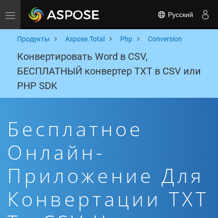
Русский
Toggle navigation
Продукты
Aspose.Total
Php
Conversion
Конвертировать Word в CSV,
БЕСПЛАТНЫЙ конвертер TXT в CSV или
PHP SDK
Бесплатное
Онлайн-
Приложение Для
Конвертации TXT