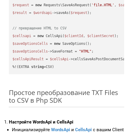
$request
 = 
new
 Requests\SaveAsRequest(
'file.HTML'
, 
$saveO
$result
 = 
$wordsapi
->saveAs(
$request
);

// превращение HTML to CSV
$cellsapi
 = 
new
 CellsApi(
$clientId
, 
$clientSecret
$saveOptionsCells
 = 
new
$saveOptionsCells
->SaveFormat = 
"HTML"
$cellsApiResult
 = 
$cellsApi
->cellsSaveAsPostDocumentSaveA
%!(EXTRA 
string
=CSV)
Простое преобразование TXT Files
to CSV в Php SDK
Настройте WordsApi и CellsApi
Инициализируйте
WordsApi
и
CellsApi
с вашим Client