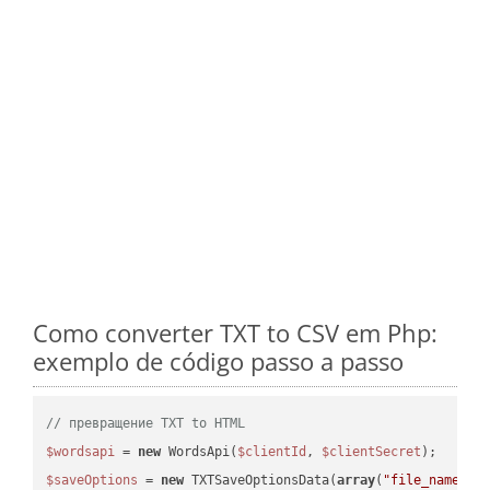
Como converter TXT to CSV em Php:
exemplo de código passo a passo
// превращение TXT to HTML
$wordsapi
 = 
new
 WordsApi(
$clientId
, 
$clientSecret
$saveOptions
 = 
new
 TXTSaveOptionsData(
array
(
"file_name"
 =