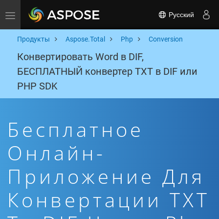
Русский
Toggle navigation
Продукты
Aspose.Total
Php
Conversion
Конвертировать Word в DIF,
БЕСПЛАТНЫЙ конвертер TXT в DIF или
PHP SDK
Бесплатное
Онлайн-
Приложение Для
Конвертации TXT