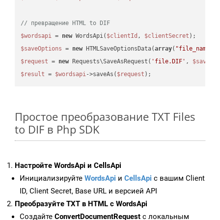
// превращение HTML to DIF
$wordsapi
 = 
new
 WordsApi(
$clientId
, 
$clientSecret
$saveOptions
 = 
new
 HTMLSaveOptionsData(
array
(
"file_name"
 
$request
 = 
new
 Requests\SaveAsRequest(
'file.DIF'
, 
$saveOp
$result
 = 
$wordsapi
->saveAs(
$request
Простое преобразование TXT Files
to DIF в Php SDK
Настройте WordsApi и CellsApi
Инициализируйте
WordsApi
и
CellsApi
с вашим Client
ID, Client Secret, Base URL и версией API
Преобразуйте TXT в HTML с WordsApi
Создайте
ConvertDocumentRequest
с локальным