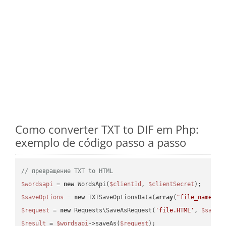
Como converter TXT to DIF em Php:
exemplo de código passo a passo
// превращение TXT to HTML
$wordsapi
 = 
new
 WordsApi(
$clientId
, 
$clientSecret
$saveOptions
 = 
new
 TXTSaveOptionsData(
array
(
"file_name"
 =
$request
 = 
new
 Requests\SaveAsRequest(
'file.HTML'
, 
$saveO
$result
 = 
$wordsapi
->saveAs(
$request
);
