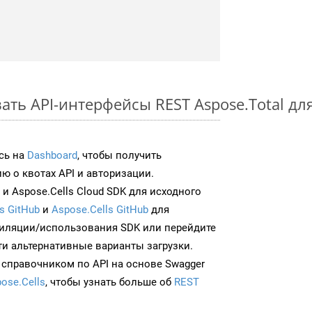
ть API-интерфейсы REST Aspose.Total для
сь на
Dashboard
, чтобы получить
 о квотах API и авторизации.
и Aspose.Cells Cloud SDK для исходного
s GitHub
и
Aspose.Cells GitHub
для
иляции/использования SDK или перейдите
ти альтернативные варианты загрузки.
 справочником по API на основе Swagger
ose.Cells
, чтобы узнать больше об
REST