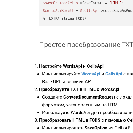
$saveOptionsCells
->SaveFormat = 
"HTML"
$cellsApiResult
 = 
$cellsApi
->cellsSaveAsPos
%!(EXTRA 
string
=FODS)
Простое преобразование TXT 
Настройте WordsApi и CellsApi
Инициализируйте
WordsApi
и
CellsApi
с ваш
Base URL и версией API
Преобразуйте TXT в HTML с WordsApi
Создайте
ConvertDocumentRequest
с локал
форматом, установленным на HTML.
Используйте WordsApi для преобразовани
Преобразовать HTML в FODS с помощью Cel
Инициализировать
SaveOption
из CellsAPI