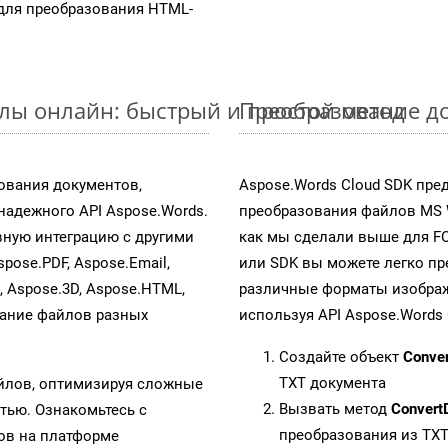
для преобразования HTML-
лы онлайн: быстрый и простой метод
Преобразование до
ования документов,
Aspose.Words Cloud SDK пре
адежного API Aspose.Words.
преобразования файлов MS 
ную интеграцию с другими
как мы сделали выше для F
spose.PDF, Aspose.Email,
или SDK вы можете легко п
s, Aspose.3D, Aspose.HTML,
различные форматы изображен
вание файлов разных
используя API Aspose.Words 
Создайте объект
Conve
TXT документа
айлов, оптимизируя сложные
Вызвать метод
Convert
тью. Ознакомьтесь с
преобразования из TX
в на платформе