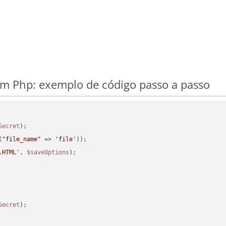
m Php: exemplo de código passo a passo
Secret
(
"file_name"
 => 
'file'
.HTML'
, 
$saveOptions
Secret