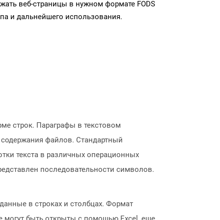
ужать веб-страницы в нужном формате FODS
па и дальнейшего использования.
рме строк. Параграфы в текстовом
 содержания файлов. Стандартный
отки текста в различных операционных
 представлен последовательности символов.
 данные в строках и столбцах. Формат
е могут быть открыты с помощью Excel, еще