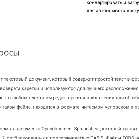
конвертировать и загр
для автономного досту
просы
ет текстовый документ, который содержит простой текст в фо
возврата каретки и используются для лучшего расположения
рыт в любом текстовом редакторе или приложении для обраб
 в таком файле, находится в формате, читаемом человеком и
формата документа Opendocument Spreadsheat, который хранит
1.2, опубликованных и поддерживаемых OASIS. Файлы FODS н