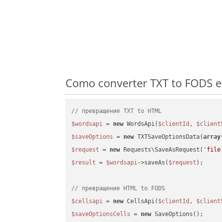
Como converter TXT to FODS e
// превращение TXT to HTML
$wordsapi
 = 
new
 WordsApi(
$clientId
, 
$client
$saveOptions
 = 
new
 TXTSaveOptionsData(
array
$request
 = 
new
 Requests\SaveAsRequest(
'file
$result
 = 
$wordsapi
->saveAs(
$request
);

// превращение HTML to FODS
$cellsapi
 = 
new
 CellsApi(
$clientId
, 
$client
$saveOptionsCells
 = 
new