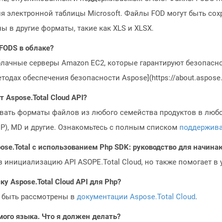
я электронной таблицы Microsoft. Файлы FOD могут быть со
ны в другие форматы, такие как XLS и XLSX.
FODS в облаке?
блачные серверы Amazon EC2, которые гарантируют безопасно
одах обеспечения безопасности Aspose](https://about.aspose.c
Aspose.Total Cloud API?
овать форматы файлов из любого семейства продуктов в любое
MP), MD и другие. Ознакомьтесь с полным списком
поддержив
ose.Total с использованием Php SDK: руководство для начин
з инициализацию API ASOPE.Total Cloud, но также помогает в
у Aspose.Total Cloud API для Php?
 быть рассмотрены в
документации Aspose.Total Cloud
.
мого языка. Что я должен делать?