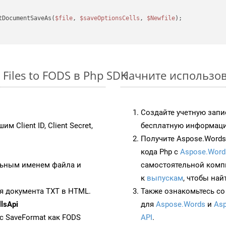
tDocumentSaveAs(
$file
, 
$saveOptionsCells
, 
$Newfile
);

Files to FODS в Php SDK
Начните использова
Создайте учетную запи
им Client ID, Client Secret,
бесплатную информацию
Получите Aspose.Words 
кода Php с
Aspose.Word
ьным именем файла и
самостоятельной комп
к
выпускам
, чтобы най
я документа TXT в HTML.
Также ознакомьтесь со
lsApi
для
Aspose.Words
и
Asp
 с SaveFormat как FODS
API
.