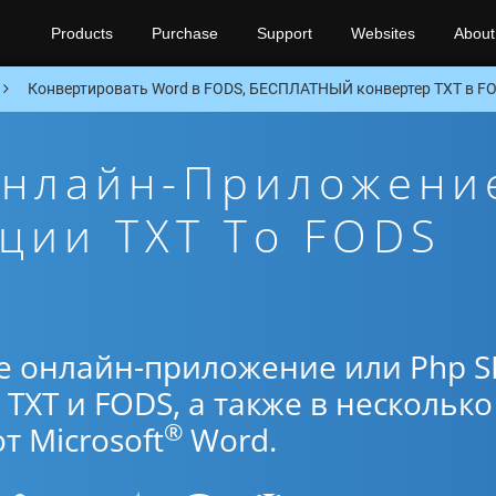
Products
Purchase
Support
Websites
About
Конвертировать Word в FODS, БЕСПЛАТНЫЙ конвертер TXT в F
Онлайн-Приложени
ции TXT To FODS
е онлайн-приложение или Php 
TXT и FODS, а также в несколько
®
 Microsoft
Word.