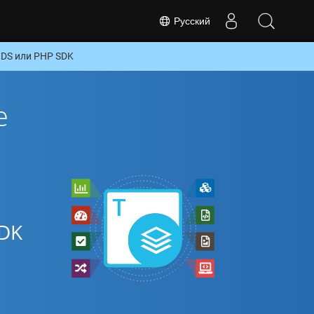
Русский
ODS или PHP SDK
е
SDK