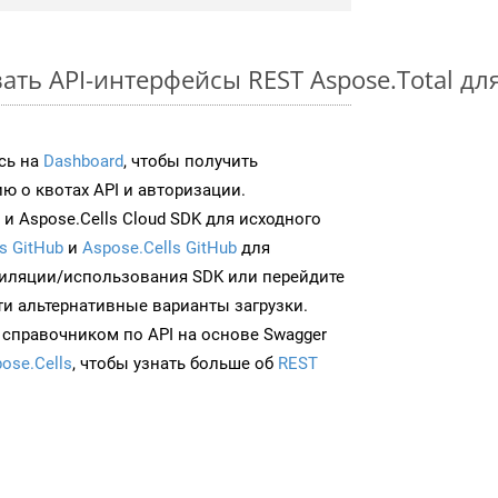
ть API-интерфейсы REST Aspose.Total для
сь на
Dashboard
, чтобы получить
 о квотах API и авторизации.
и Aspose.Cells Cloud SDK для исходного
s GitHub
и
Aspose.Cells GitHub
для
иляции/использования SDK или перейдите
ти альтернативные варианты загрузки.
 справочником по API на основе Swagger
ose.Cells
, чтобы узнать больше об
REST