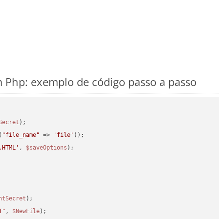
 Php: exemplo de código passo a passo
Secret
(
"file_name"
 => 
'file'
.HTML'
, 
$saveOptions
ntSecret
T"
, 
$NewFile