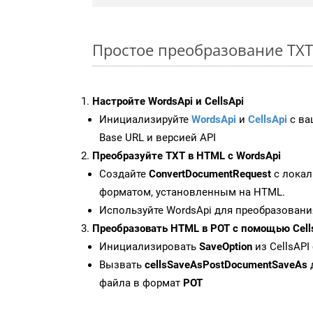
Простое преобразование TXT 
Настройте WordsApi и CellsApi
Инициализируйте
WordsApi
и
CellsApi
с ваш
Base URL и версией API
Преобразуйте TXT в HTML с WordsApi
Создайте
ConvertDocumentRequest
с локал
форматом, установленным на HTML.
Используйте WordsApi для преобразовани
Преобразовать HTML в POT с помощью Cell
Инициализировать
SaveOption
из CellsAPI
Вызвать
cellsSaveAsPostDocumentSaveAs
файла в формат
POT