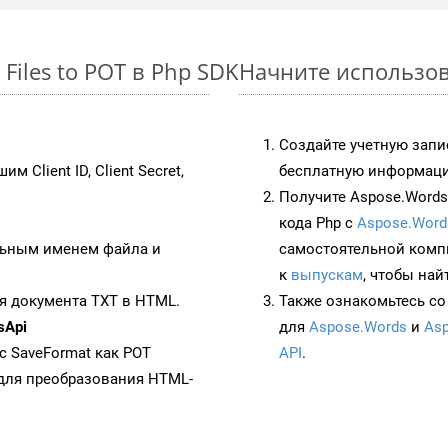
Files to POT в Php SDK
Начните использова
Создайте учетную запи
им Client ID, Client Secret,
бесплатную информацию
Получите Aspose.Words 
кода Php с
Aspose.Word
ьным именем файла и
самостоятельной комп
к
выпускам
, чтобы най
я документа TXT в HTML.
Также ознакомьтесь со
sApi
для
Aspose.Words
и
Asp
 с SaveFormat как POT
API
.
для преобразования HTML-