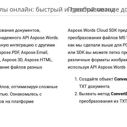
лы онлайн: быстрый и простой метод
Преобразование до
ования документов,
Aspose.Words Cloud SDK пре
адежного API Aspose.Words.
преобразования файлов MS 
ную интеграцию с другими
как мы сделали выше для P
spose.PDF, Aspose.Email,
или SDK вы можете легко п
s, Aspose.3D, Aspose.HTML,
различные форматы изображен
вание файлов разных
используя API Aspose.Words 
Создайте объект
Conve
TXT документа
айлов, оптимизируя сложные
Вызвать метод
Convert
тью. Ознакомьтесь с
преобразования из TX
в на платформе