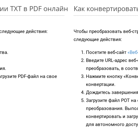
ии TXT в PDF онлайн
Как конвертироват
следующие действия:
Чтобы преобразовать веб-ст
следующие действия:
тва.
Посетите веб-сайт
«Веб
Введите URL-адрес веб
ия.
преобразовать, в соот
грузите PDF-файл на свое
Нажмите кнопку «Конве
конвертации.
Дождитесь завершения
Загрузите файл POT на
преобразования. Выпол
конвертировать и загр
для автономного досту