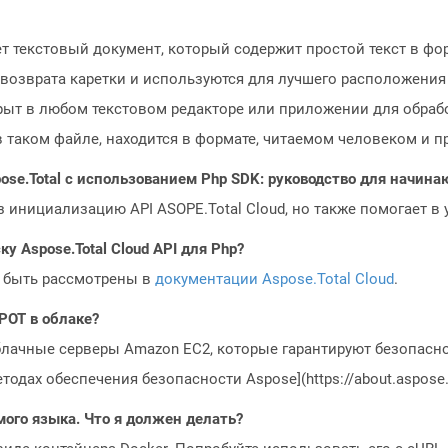
ет текстовый документ, который содержит простой текст в фо
возврата каретки и используются для лучшего расположения
рыт в любом текстовом редакторе или приложении для обраб
 в таком файле, находится в формате, читаемом человеком и
ose.Total с использованием Php SDK: руководство для начин
з инициализацию API ASOPE.Total Cloud, но также помогает в
у Aspose.Total Cloud API для Php?
 быть рассмотрены в
документации Aspose.Total Cloud
.
POT в облаке?
блачные серверы Amazon EC2, которые гарантируют безопасно
одах обеспечения безопасности Aspose](https://about.aspose.c
мого языка. Что я должен делать?