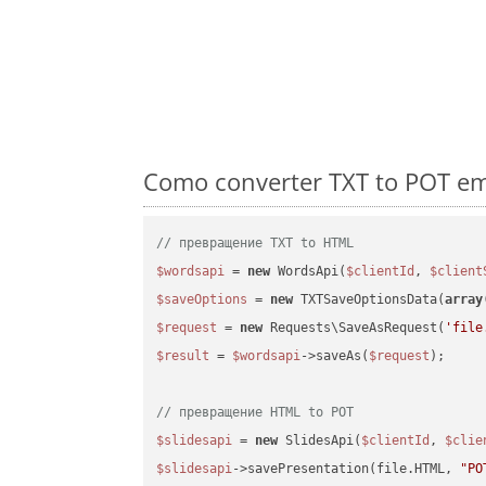
Como converter TXT to POT em
// превращение TXT to HTML
$wordsapi
 = 
new
 WordsApi(
$clientId
, 
$client
$saveOptions
 = 
new
 TXTSaveOptionsData(
array
$request
 = 
new
 Requests\SaveAsRequest(
'file
$result
 = 
$wordsapi
->saveAs(
$request
);

// превращение HTML to POT
$slidesapi
 = 
new
 SlidesApi(
$clientId
, 
$clie
$slidesapi
->savePresentation(file.HTML, 
"PO