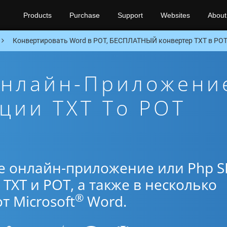
Products
Purchase
Support
Websites
About
Конвертировать Word в POT, БЕСПЛАТНЫЙ конвертер TXT в POT
Онлайн-Приложени
ции TXT To POT
е онлайн-приложение или Php 
TXT и POT, а также в несколько
®
 Microsoft
Word.