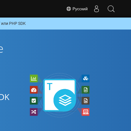
Русский
 или PHP SDK
е
SDK