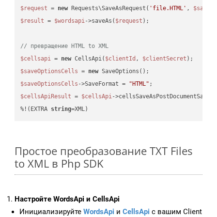
$request
 = 
new
 Requests\SaveAsRequest(
'file.HTML'
, 
$saveO
$result
 = 
$wordsapi
->saveAs(
$request
);

// превращение HTML to XML
$cellsapi
 = 
new
 CellsApi(
$clientId
, 
$clientSecret
$saveOptionsCells
 = 
new
$saveOptionsCells
->SaveFormat = 
"HTML"
$cellsApiResult
 = 
$cellsApi
->cellsSaveAsPostDocumentSaveA
%!(EXTRA 
string
=XML)
Простое преобразование TXT Files
to XML в Php SDK
Настройте WordsApi и CellsApi
Инициализируйте
WordsApi
и
CellsApi
с вашим Client