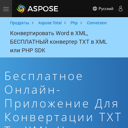
Русский
Toggle navigation
Продукты
Aspose.Total
Php
Conversion
Конвертировать Word в XML,
БЕСПЛАТНЫЙ конвертер TXT в XML
или PHP SDK
Бесплатное
Онлайн-
Приложение Для
Конвертации TXT