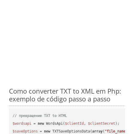
Como converter TXT to XML em Php:
exemplo de código passo a passo
// превращение TXT to HTML
$wordsapi
 = 
new
 WordsApi(
$clientId
, 
$clientSecret
$saveOptions
 = 
new
 TXTSaveOptionsData(
array
(
"file_name"
 =