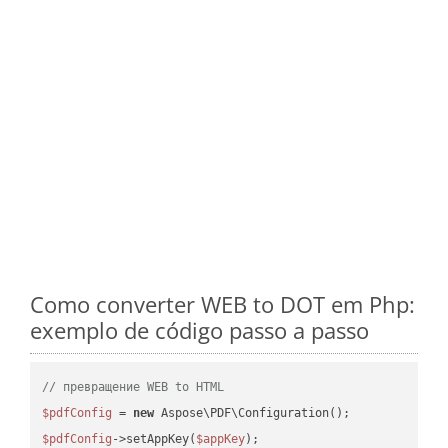
Como converter WEB to DOT em Php:
exemplo de código passo a passo
// превращение WEB to HTML
$pdfConfig
 = 
new
$pdfConfig
->setAppKey(
$appKey