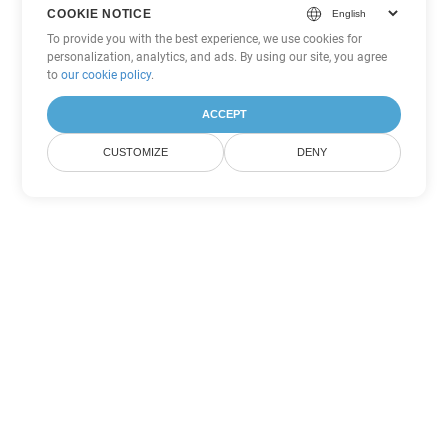
COOKIE NOTICE
To provide you with the best experience, we use cookies for
personalization, analytics, and ads. By using our site, you agree
to
our cookie policy
.
ACCEPT
CUSTOMIZE
DENY
Другие варианты
конвертации PDF
Конвертировать WEB в DOC
DOC:
Microsoft Word Binary Format
Конвертировать WEB в DOT
DOT:
Microsoft Word Template Files