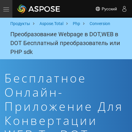
Русский
Toggle navigation
Продукты
Aspose.Total
Php
Conversion
Преобразование Webpage в DOT,WEB в
DOT Бесплатный преобразователь или
PHP sdk
Бесплатное
Онлайн-
Приложение Для
Конвертации