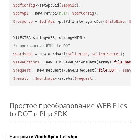
$pdfConfig
->setAppSid(
$appSid
$pdfApi
 = 
new
 PdfApi(
null
, 
$pdfConfig
$response
 = 
$pdfApi
->putPdfInStorageToDoc(
$fileName
, 
$des
%!(EXTRA 
string
=WEB, 
string
// превращение HTML to DOT
$wordsapi
 = 
new
 WordsApi(
$clientId
, 
$clientSecret
$saveOptions
 = 
new
 HTMLSaveOptionsData(
array
(
"file_name"
 
$request
 = 
new
 Requests\SaveAsRequest(
'file.DOT'
, 
$saveOp
$result
 = 
$wordsapi
->saveAs(
$request
Простое преобразование WEB Files
to DOT в Php SDK
Настройте WordsApi и CellsApi