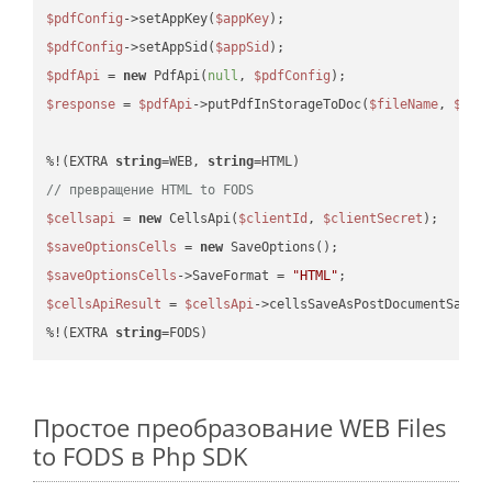
$pdfConfig
->setAppKey(
$appKey
$pdfConfig
->setAppSid(
$appSid
$pdfApi
 = 
new
 PdfApi(
null
, 
$pdfConfig
$response
 = 
$pdfApi
->putPdfInStorageToDoc(
$fileName
, 
$des
%!(EXTRA 
string
=WEB, 
string
// превращение HTML to FODS
$cellsapi
 = 
new
 CellsApi(
$clientId
, 
$clientSecret
$saveOptionsCells
 = 
new
$saveOptionsCells
->SaveFormat = 
"HTML"
$cellsApiResult
 = 
$cellsApi
->cellsSaveAsPostDocumentSaveA
%!(EXTRA 
string
=FODS)
Простое преобразование WEB Files
to FODS в Php SDK