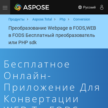
Русский
Toggle navigation
Продукты
Aspose.Total
Php
Conversion
Преобразование Webpage в FODS,WEB
в FODS Бесплатный преобразователь
или PHP sdk
Бесплатное
Онлайн-
Приложение Для
Конвертации