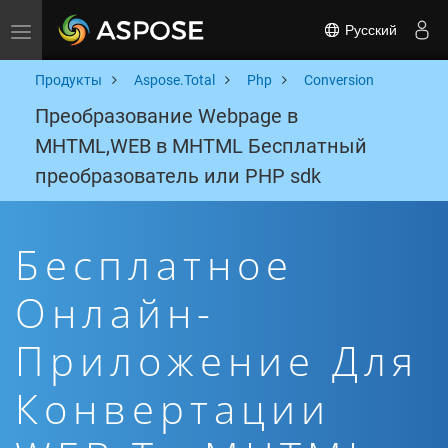
Русский
Toggle navigation
Продукты
Aspose.Total
Php
Conversion
Преобразование Webpage в
MHTML,WEB в MHTML Бесплатный
преобразователь или PHP sdk
Бесплатное
Онлайн-
Приложение Для
Конвертации