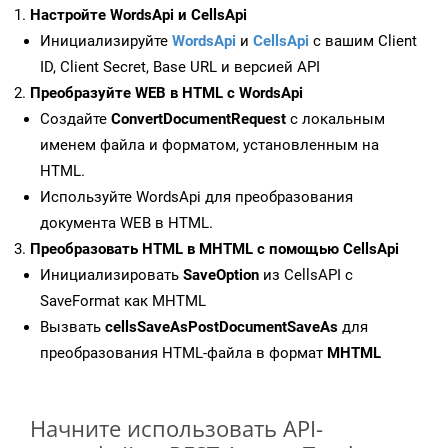
Настройте WordsApi и CellsApi
Инициализируйте
WordsApi
и
CellsApi
с вашим Client
ID, Client Secret, Base URL и версией API
Преобразуйте WEB в HTML с WordsApi
Создайте
ConvertDocumentRequest
с локальным
именем файла и форматом, установленным на
HTML.
Используйте WordsApi для преобразования
документа WEB в HTML.
Преобразовать HTML в MHTML с помощью CellsApi
Инициализировать
SaveOption
из CellsAPI с
SaveFormat как MHTML
Вызвать
cellsSaveAsPostDocumentSaveAs
для
преобразования HTML-файла в формат
MHTML
Начните использовать API-