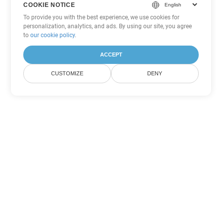
COOKIE NOTICE
To provide you with the best experience, we use cookies for
personalization, analytics, and ads. By using our site, you agree
to
our cookie policy
.
ACCEPT
CUSTOMIZE
DENY
Другие варианты
конвертации PDF
Конвертировать WEB в DOC
DOC:
Microsoft Word Binary Format
Конвертировать WEB в DOT
DOT:
Microsoft Word Template Files