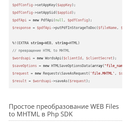
$pdfConfig
->setAppKey(
$appKey
$pdfConfig
->setAppSid(
$appSid
$pdfApi
 = 
new
 PdfApi(
null
, 
$pdfConfig
$response
 = 
$pdfApi
->putPdfInStorageToDoc(
$fileName
, 
$des
%!(EXTRA 
string
=WEB, 
string
// превращение HTML to MHTML
$wordsapi
 = 
new
 WordsApi(
$clientId
, 
$clientSecret
$saveOptions
 = 
new
 HTMLSaveOptionsData(
array
(
"file_name"
 
$request
 = 
new
 Requests\SaveAsRequest(
'file.MHTML'
, 
$save
$result
 = 
$wordsapi
->saveAs(
$request
Простое преобразование WEB Files
to MHTML в Php SDK