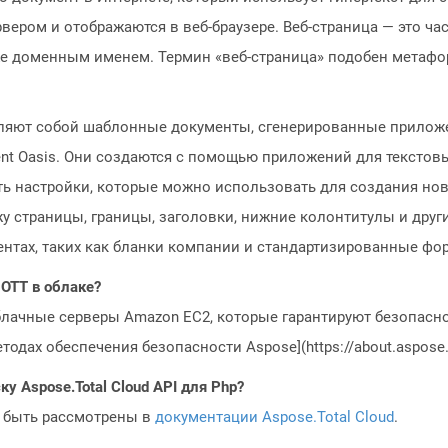
ером и отображаются в веб-браузере. Веб-страница — это час
же доменным именем. Термин «веб-страница» подобен метафо
ляют собой шаблонные документы, сгенерированные приложе
t Oasis. Они создаются с помощью приложений для текстовы
жать настройки, которые можно использовать для создания н
у страницы, границы, заголовки, нижние колонтитулы и друг
нтах, таких как бланки компании и стандартизированные фо
 OTT в облаке?
блачные серверы Amazon EC2, которые гарантируют безопасно
одах обеспечения безопасности Aspose](https://about.aspose.c
у Aspose.Total Cloud API для Php?
 быть рассмотрены в
документации Aspose.Total Cloud
.