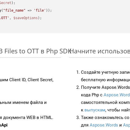
Secret
y
(
"file_name"
 => 
'file'
.OTT'
, 
$saveOptions
Files to OTT в Php SDK
Начните использова
Создайте учетную запи
им Client ID, Client Secret,
бесплатную информацию
Получите Aspose.Words 
кода Php с
Aspose.Word
ьным именем файла и
самостоятельной комп
к
выпускам
, чтобы най
я документа WEB в HTML.
Также ознакомьтесь со
sApi
для
Aspose.Words
и
Asp