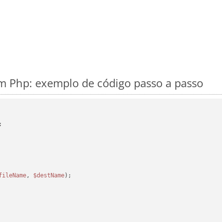
 Php: exemplo de código passo a passo
fileName
, 
$destName
);
