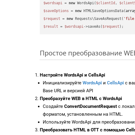
$wordsapi
 = 
new
 WordsApi(
$clientId
, 
$client
$saveOptions
 = 
new
 HTMLSaveOptionsData(
arra
$request
 = 
new
 Requests\SaveAsRequest(
'file
$result
 = 
$wordsapi
->saveAs(
$request
Простое преобразование WEB 
Настройте WordsApi и CellsApi
Инициализируйте
WordsApi
и
CellsApi
с ваш
Base URL и версией API
Преобразуйте WEB в HTML с WordsApi
Создайте
ConvertDocumentRequest
с локал
форматом, установленным на HTML.
Используйте WordsApi для преобразовани
Преобразовать HTML в OTT с помощью Cell