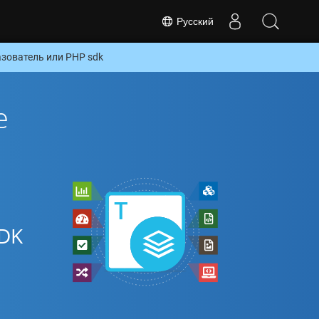
Русский
зователь или PHP sdk
е
SDK