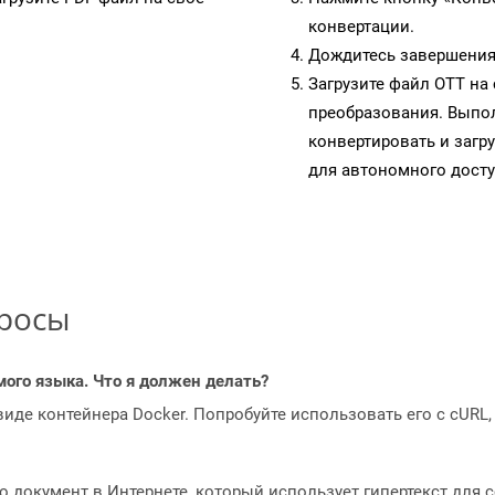
конвертации.
Дождитесь завершения
Загрузите файл OTT на
преобразования. Выпол
конвертировать и загр
для автономного досту
просы
мого языка. Что я должен делать?
 виде контейнера Docker. Попробуйте использовать его с cURL
то документ в Интернете, который использует гипертекст для