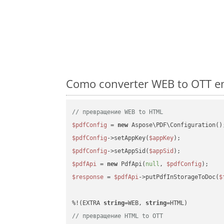
Como converter WEB to OTT em
// превращение WEB to HTML
$pdfConfig
 = 
new
$pdfConfig
->setAppKey(
$appKey
$pdfConfig
->setAppSid(
$appSid
$pdfApi
 = 
new
 PdfApi(
null
, 
$pdfConfig
$response
 = 
$pdfApi
->putPdfInStorageToDoc(
$
%!(EXTRA 
string
=WEB, 
string
// превращение HTML to OTT