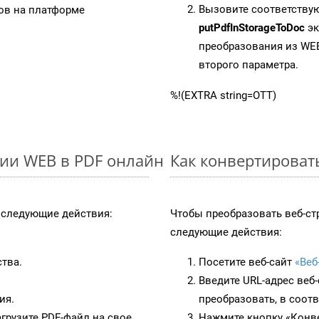
Вызовите соответству
в на платформе
putPdfInStorageToDoc
эк
преобразования из WEB
второго параметра.
%!(EXTRA string=OTT)
ии WEB в PDF онлайн
Как конвертироват
следующие действия:
Чтобы преобразовать веб-ст
следующие действия:
ства.
Посетите веб-сайт
«Веб
Введите URL-адрес веб
ия.
преобразовать, в соот
грузите PDF-файл на свое
Нажмите кнопку «Конве