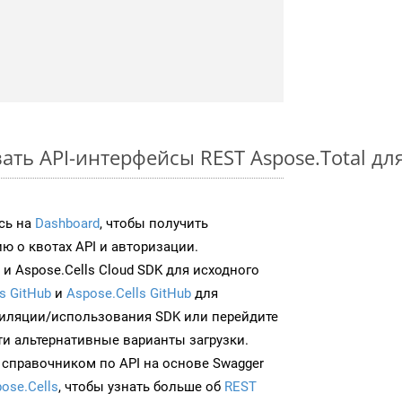
ть API-интерфейсы REST Aspose.Total дл
сь на
Dashboard
, чтобы получить
 о квотах API и авторизации.
и Aspose.Cells Cloud SDK для исходного
s GitHub
и
Aspose.Cells GitHub
для
иляции/использования SDK или перейдите
ти альтернативные варианты загрузки.
 справочником по API на основе Swagger
ose.Cells
, чтобы узнать больше об
REST