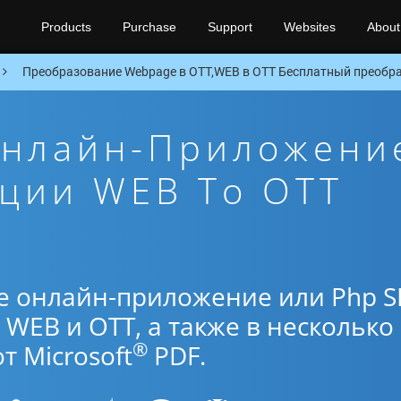
Products
Purchase
Support
Websites
About
Преобразование Webpage в OTT,WEB в OTT Бесплатный преобра
Онлайн-Приложени
ции WEB To OTT
е онлайн-приложение или Php 
WEB и OTT, а также в несколько
®
 Microsoft
PDF.