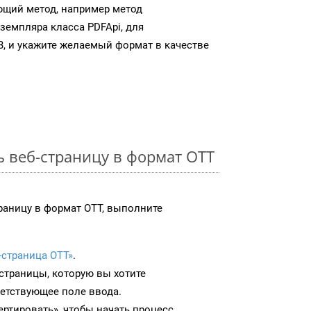
ющий метод, например метод
земпляра класса PDFApi, для
, и укажите желаемый формат в качестве
ь веб-страницу в формат OTT
раницу в формат OTT, выполните
-страница OTT»
.
-страницы, которую вы хотите
ветствующее поле ввода.
ртировать», чтобы начать процесс