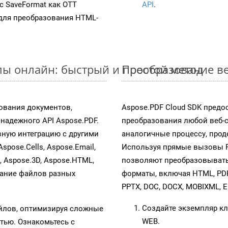
 с SaveFormat как OTT
API
.
для преобразования HTML-
ы онлайн: быстрый и простой метод
Преобразование ве
ования документов,
Aspose.PDF Cloud SDK предо
адежного API Aspose.PDF.
преобразования любой веб-
ную интеграцию с другими
аналогичные процессу, про
Aspose.Cells, Aspose.Email,
Используя прямые вызовы RE
s, Aspose.3D, Aspose.HTML,
позволяют преобразовывать
вание файлов разных
форматы, включая HTML, PDFA
PPTX, DOC, DOCX, MOBIXML, E
Создайте экземпляр к
айлов, оптимизируя сложные
WEB.
тью. Ознакомьтесь с