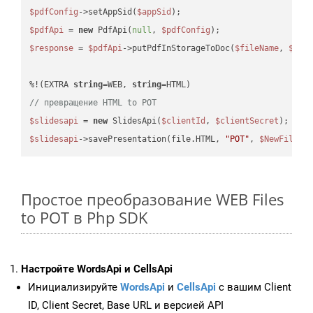
$pdfConfig
->setAppSid(
$appSid
$pdfApi
 = 
new
 PdfApi(
null
, 
$pdfConfig
$response
 = 
$pdfApi
->putPdfInStorageToDoc(
$fileName
, 
$des
%!(EXTRA 
string
=WEB, 
string
// превращение HTML to POT
$slidesapi
 = 
new
 SlidesApi(
$clientId
, 
$clientSecret
$slidesapi
->savePresentation(file.HTML, 
"POT"
, 
$NewFile
Простое преобразование WEB Files
to POT в Php SDK
Настройте WordsApi и CellsApi
Инициализируйте
WordsApi
и
CellsApi
с вашим Client
ID, Client Secret, Base URL и версией API