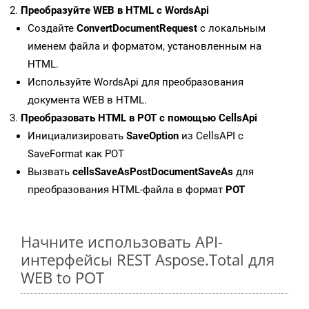
Преобразуйте WEB в HTML с WordsApi
Создайте
ConvertDocumentRequest
с локальным
именем файла и форматом, установленным на
HTML.
Используйте WordsApi для преобразования
документа WEB в HTML.
Преобразовать HTML в POT с помощью CellsApi
Инициализировать
SaveOption
из CellsAPI с
SaveFormat как POT
Вызвать
cellsSaveAsPostDocumentSaveAs
для
преобразования HTML-файла в формат
POT
Начните использовать API-
интерфейсы REST Aspose.Total для
WEB to POT