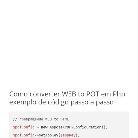
Como converter WEB to POT em Php:
exemplo de código passo a passo
// превращение WEB to HTML
$pdfConfig
 = 
new
$pdfConfig
->setAppKey(
$appKey