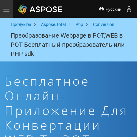
Русский
Toggle navigation
Продукты
Aspose.Total
Php
Conversion
Преобразование Webpage в POT,WEB в
POT Бесплатный преобразователь или
PHP sdk
Бесплатное
Онлайн-
Приложение Для
Конвертации