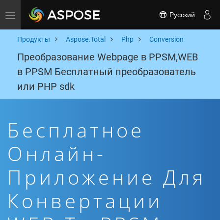
Русский
Toggle navigation
Продукты
Aspose.Total
Php
Conversion
Преобразование Webpage в PPSM,WEB
в PPSM Бесплатный преобразователь
или PHP sdk
Бесплатное
Онлайн-
Приложение Для
Конвертации