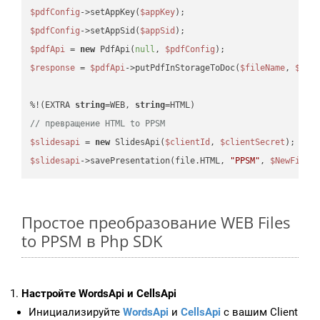
$pdfConfig
->setAppKey(
$appKey
$pdfConfig
->setAppSid(
$appSid
$pdfApi
 = 
new
 PdfApi(
null
, 
$pdfConfig
$response
 = 
$pdfApi
->putPdfInStorageToDoc(
$fileName
, 
$des
%!(EXTRA 
string
=WEB, 
string
// превращение HTML to PPSM
$slidesapi
 = 
new
 SlidesApi(
$clientId
, 
$clientSecret
$slidesapi
->savePresentation(file.HTML, 
"PPSM"
, 
$NewFile
Простое преобразование WEB Files
to PPSM в Php SDK
Настройте WordsApi и CellsApi
Инициализируйте
WordsApi
и
CellsApi
с вашим Client