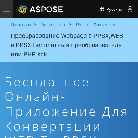
Русский
Toggle navigation
Продукты
Aspose.Total
Php
Conversion
Преобразование Webpage в PPSX,WEB
в PPSX Бесплатный преобразователь
или PHP sdk
Бесплатное
Онлайн-
Приложение Для
Конвертации