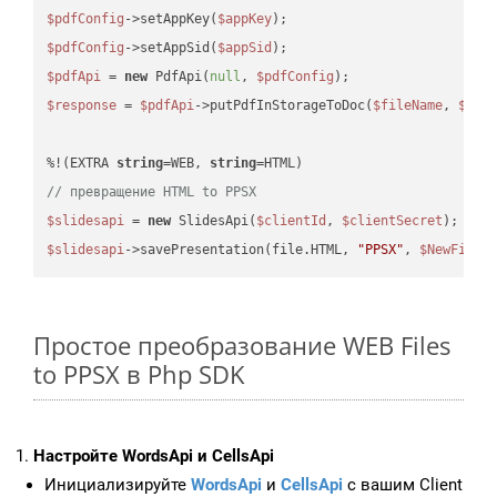
$pdfConfig
->setAppKey(
$appKey
$pdfConfig
->setAppSid(
$appSid
$pdfApi
 = 
new
 PdfApi(
null
, 
$pdfConfig
$response
 = 
$pdfApi
->putPdfInStorageToDoc(
$fileName
, 
$des
%!(EXTRA 
string
=WEB, 
string
// превращение HTML to PPSX
$slidesapi
 = 
new
 SlidesApi(
$clientId
, 
$clientSecret
$slidesapi
->savePresentation(file.HTML, 
"PPSX"
, 
$NewFile
Простое преобразование WEB Files
to PPSX в Php SDK
Настройте WordsApi и CellsApi
Инициализируйте
WordsApi
и
CellsApi
с вашим Client