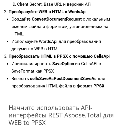
ID, Client Secret, Base URL и версией API
Преобразуйте WEB в HTML с WordsApi
Создайте
ConvertDocumentRequest
с локальным
именем файла и форматом, установленным на
HTML.
Используйте WordsApi для преобразования
документа WEB в HTML.
Преобразовать HTML в PPSX с помощью CellsApi
Инициализировать
SaveOption
из CellsAPI с
SaveFormat как PPSX
Вызвать
cellsSaveAsPostDocumentSaveAs
для
преобразования HTML-файла в формат
PPSX
Начните использовать API-
интерфейсы REST Aspose.Total для
WEB to PPSX