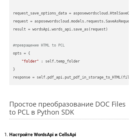
request_save_options_data = asposewordscloud.HtmlSaveOptio
request = asposewordscloud.models.requests.SaveAsRequest(n
result = wordsApi.words_api.save_as(request)

#превращение HTML to PCL
opts = {

"folder"
 : self.temp_folder

}

Простое преобразование DOC Files
to PCL в Python SDK
Настройте WordsApi и CellsApi