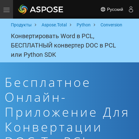
Русский
Toggle navigation
Продукты
Aspose.Total
Python
Conversion
Конвертировать Word в PCL,
БЕСПЛАТНЫЙ конвертер DOC в PCL
или Python SDK
Бесплатное
Онлайн-
Приложение Для
Конвертации