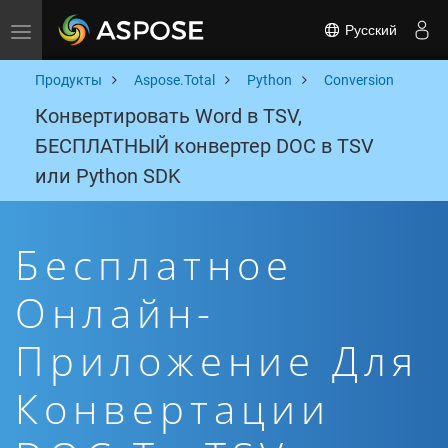
Русский
Toggle navigation
Продукты
Aspose.Total
Python
Conversion
Конвертировать Word в TSV,
БЕСПЛАТНЫЙ конвертер DOC в TSV
или Python SDK
Бесплатное
Онлайн-
Приложение Для
Конвертации