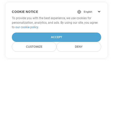
COOKIE NOTICE
To provide you with the best experience, we use cookies for
personalization, analytics, and ads. By using our site, you agree
to
our cookie policy
.
ACCEPT
CUSTOMIZE
DENY
Другие варианты
конвертации Word
Конвертировать DOC в DOT
DOT:
Microsoft Word Template Files
Конвертировать DOC в DOCX