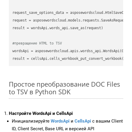
request_save_options_data
 = asposewordscloud.HtmlSaveOpti
request
result
 = wordsApi.words_api.save_as(request)

#превращение HTML to TSV
wordsApi
 = asposewordscloud.apis.wordss_api.WordsApi(GetC
result
 = cellsApi.cells_workbook_put_convert_workbook(fil
Простое преобразование DOC Files
to TSV в Python SDK
Настройте WordsApi и CellsApi
Инициализируйте
WordsApi
и
CellsApi
с вашим Client
ID, Client Secret, Base URL и версией API