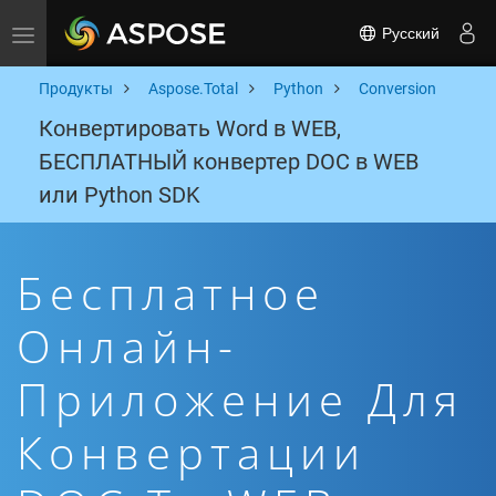
Русский
Toggle navigation
Продукты
Aspose.Total
Python
Conversion
Конвертировать Word в WEB,
БЕСПЛАТНЫЙ конвертер DOC в WEB
или Python SDK
Бесплатное
Онлайн-
Приложение Для
Конвертации