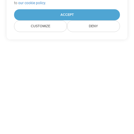
to
our cookie policy
.
ACCEPT
CUSTOMIZE
DENY
Другие варианты
конвертации Word
Конвертировать DOC в DOT
DOT:
Microsoft Word Template Files
Конвертировать DOC в DOCX
DOCX:
Office 2007+ Word Document
Конвертировать DOC в DOCM