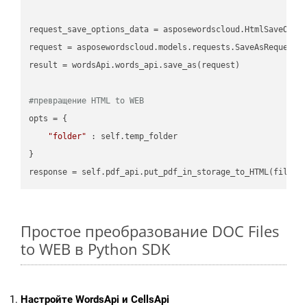
request_save_options_data = asposewordscloud.HtmlSaveOptio
request = asposewordscloud.models.requests.SaveAsRequest(n
result = wordsApi.words_api.save_as(request)

#превращение HTML to WEB
opts = {

"folder"
 : self.temp_folder

}

Простое преобразование DOC Files
to WEB в Python SDK
Настройте WordsApi и CellsApi