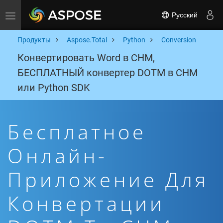
Русский
Toggle navigation
Продукты
Aspose.Total
Python
Conversion
Конвертировать Word в CHM,
БЕСПЛАТНЫЙ конвертер DOTM в CHM
или Python SDK
Бесплатное
Онлайн-
Приложение Для
Конвертации