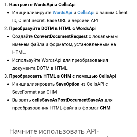
Настройте WordsApi и CellsApi
Инициализируйте
WordsApi
и
CellsApi
с вашим Client
ID, Client Secret, Base URL и версией API
Преобразуйте DOTM в HTML с WordsApi
Создайте
ConvertDocumentRequest
с локальным
именем файла и форматом, установленным на
HTML.
Используйте WordsApi для преобразования
документа DOTM в HTML.
Преобразовать HTML в CHM с помощью CellsApi
Инициализировать
SaveOption
из CellsAPI с
SaveFormat как CHM
Вызвать
cellsSaveAsPostDocumentSaveAs
для
преобразования HTML-файла в формат
CHM
Начните использовать API-