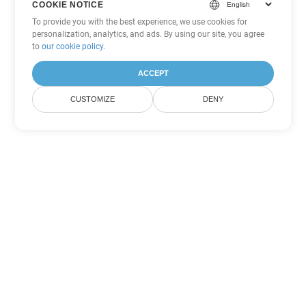
COOKIE NOTICE
To provide you with the best experience, we use cookies for
personalization, analytics, and ads. By using our site, you agree
to
our cookie policy
.
ACCEPT
CUSTOMIZE
DENY
Другие варианты
конвертации Word
Конвертировать DOTM в DOC
DOC:
Microsoft Word Binary Format
Конвертировать DOTM в DOT
DOT:
Microsoft Word Template Files