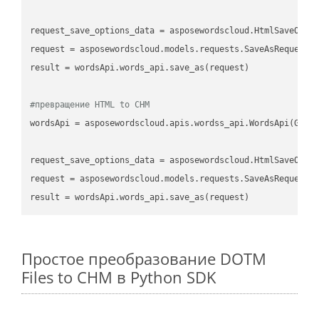
request_save_options_data
 = asposewordscloud.HtmlSaveOpti
request
result
 = wordsApi.words_api.save_as(request)

#превращение HTML to CHM
wordsApi
 = asposewordscloud.apis.wordss_api.WordsApi(GetC
request_save_options_data
 = asposewordscloud.HtmlSaveOpti
request
result
Простое преобразование DOTM
Files to CHM в Python SDK