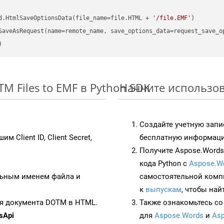
d.HtmlSaveOptionsData(file_name=file.HTML + 
'/file.EMF'
 Files to EMF в Python SDK
Начните использов
Создайте учетную запи
им Client ID, Client Secret,
бесплатную информацию
Получите Aspose.Words 
кода Python с
Aspose.W
ьным именем файла и
самостоятельной комп
к
выпускам
, чтобы най
ия документа DOTM в HTML.
Также ознакомьтесь со
sApi
для
Aspose.Words
и
Asp