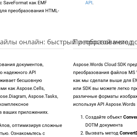
 с SaveFormat как EMF
API
.
для преобразования HTML-
айлы онлайн: быстрый и простой метод
Преобразование д
ования документов,
Aspose.Words Cloud SDK пре
ю надежного API
преобразования файлов MS 
рживает бесшовную
как мы сделали выше для E
ми как Aspose.Cells,
или SDK вы можете легко п
pose.Diagram, Aspose.Tasks,
различные форматы изображен
 комплексное
используя API Aspose.Words 
в ваших приложениях.
Создайте объект
Conve
DOTM документа
айлов, оптимизируя сложные
Вызвать метод
Convert
тью. Ознакомьтесь с