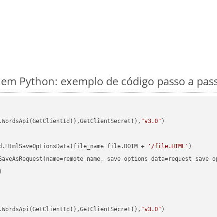
em Python: exemplo de código passo a pas
.WordsApi(GetClientId(),GetClientSecret(),
"v3.0"
)

d.HtmlSaveOptionsData(file_name=file.DOTM + 
'/file.HTML'


.WordsApi(GetClientId(),GetClientSecret(),
"v3.0"
)
