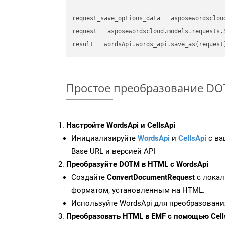
request_save_options_data
 = asposewordsclou
request
result
Простое преобразование DOTM
Настройте WordsApi и CellsApi
Инициализируйте
WordsApi
и
CellsApi
с ваш
Base URL и версией API
Преобразуйте DOTM в HTML с WordsApi
Создайте
ConvertDocumentRequest
с локал
форматом, установленным на HTML.
Используйте WordsApi для преобразован
Преобразовать HTML в EMF с помощью Cell