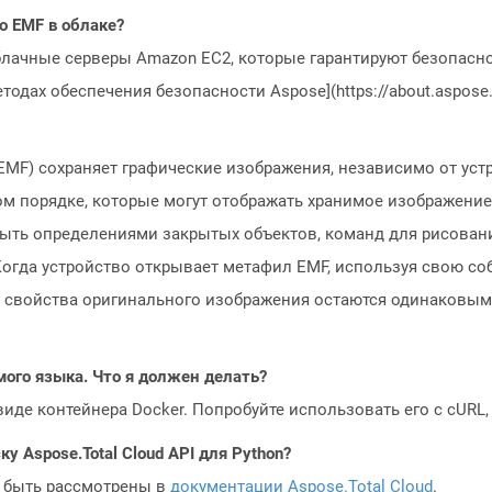
o EMF в облаке?
блачные серверы Amazon EC2, которые гарантируют безопасно
одах обеспечения безопасности Aspose](https://about.aspose.c
MF) сохраняет графические изображения, независимо от уст
м порядке, которые могут отображать хранимое изображение
ыть определениями закрытых объектов, команд для рисовани
огда устройство открывает метафил EMF, используя свою со
ие свойства оригинального изображения остаются одинаковы
мого языка. Что я должен делать?
 виде контейнера Docker. Попробуйте использовать его с cURL
у Aspose.Total Cloud API для Python?
 быть рассмотрены в
документации Aspose.Total Cloud
.