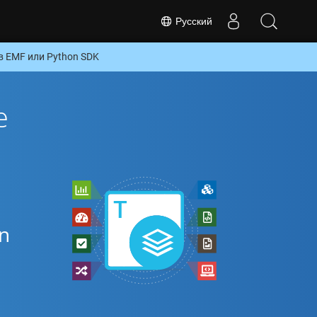
Русский
 EMF или Python SDK
е
n