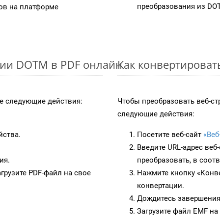
преобразования из DO
в на платформе
ции DOTM в PDF онлайн
Как конвертироват
 следующие действия:
Чтобы преобразовать веб-ст
следующие действия:
йства.
Посетите веб-сайт
«Веб
Введите URL-адрес веб
ия.
преобразовать, в соот
грузите PDF-файл на свое
Нажмите кнопку «Конве
конвертации.
Дождитесь завершения
Загрузите файл EMF на