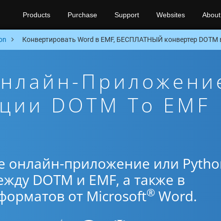
Products
Purchase
Support
Websites
About
on
Конвертировать Word в EMF, БЕСПЛАТНЫЙ конвертер DOTM в
Онлайн-Приложени
ации DOTM To EMF
е онлайн-приложение или Pytho
жду DOTM и EMF, а также в
®
орматов от Microsoft
Word.