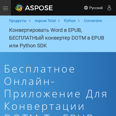
Русский
Toggle navigation
Продукты
Aspose.Total
Python
Conversion
Конвертировать Word в EPUB,
БЕСПЛАТНЫЙ конвертер DOTM в EPUB
или Python SDK
Бесплатное
Онлайн-
Приложение Для
Конвертации