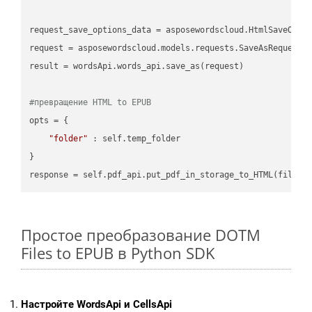
request_save_options_data = asposewordscloud.HtmlSaveOptio
request = asposewordscloud.models.requests.SaveAsRequest(n
result = wordsApi.words_api.save_as(request)

#превращение HTML to EPUB
opts = {

"folder"
 : self.temp_folder

}

Простое преобразование DOTM
Files to EPUB в Python SDK
Настройте WordsApi и CellsApi