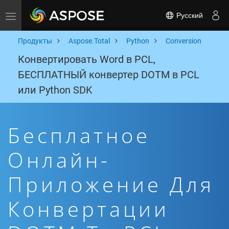
Русский
Toggle navigation
Продукты
Aspose.Total
Python
Conversion
Конвертировать Word в PCL,
БЕСПЛАТНЫЙ конвертер DOTM в PCL
или Python SDK
Бесплатное
Онлайн-
Приложение Для
Конвертации