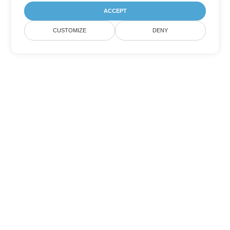
ACCEPT
CUSTOMIZE
DENY
Другие варианты
конвертации Word
Конвертировать DOTM в DOC
DOC:
Microsoft Word Binary Format
Конвертировать DOTM в DOT
DOT:
Microsoft Word Template Files
Конвертировать DOTM в DOCX
DOCX:
Office 2007+ Word Document