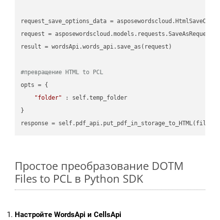
request_save_options_data = asposewordscloud.HtmlSaveOptio
request = asposewordscloud.models.requests.SaveAsRequest(n
result = wordsApi.words_api.save_as(request)

#превращение HTML to PCL
opts = {

"folder"
 : self.temp_folder

}

Простое преобразование DOTM
Files to PCL в Python SDK
Настройте WordsApi и CellsApi