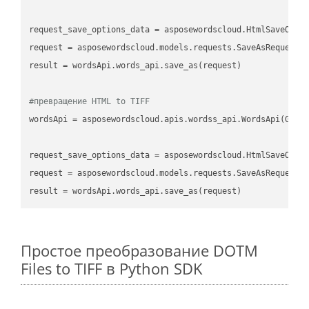
request_save_options_data
 = asposewordscloud.HtmlSaveOpti
request
result
 = wordsApi.words_api.save_as(request)

#превращение HTML to TIFF
wordsApi
 = asposewordscloud.apis.wordss_api.WordsApi(GetC
request_save_options_data
 = asposewordscloud.HtmlSaveOpti
request
result
Простое преобразование DOTM
Files to TIFF в Python SDK