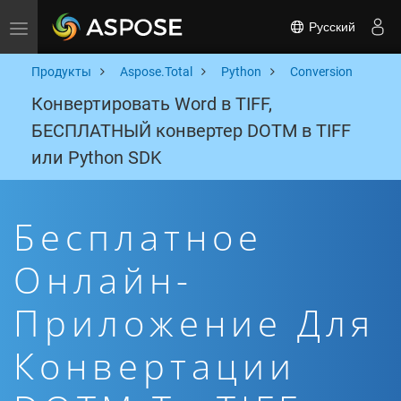
Русский
Toggle navigation
Продукты
Aspose.Total
Python
Conversion
Конвертировать Word в TIFF,
БЕСПЛАТНЫЙ конвертер DOTM в TIFF
или Python SDK
Бесплатное
Онлайн-
Приложение Для
Конвертации