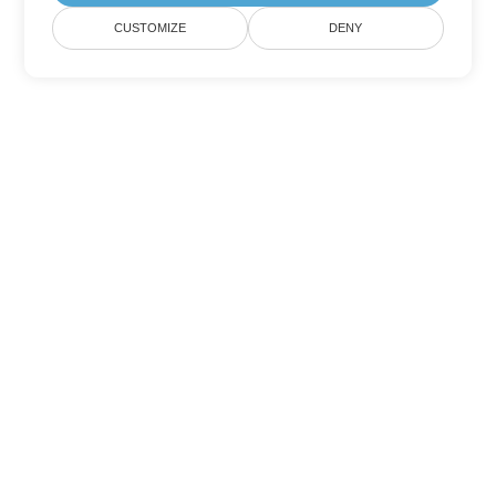
CUSTOMIZE
DENY
Другие варианты
конвертации Word
Конвертировать DOTM в DOC
DOC:
Microsoft Word Binary Format
Конвертировать DOTM в DOT
DOT:
Microsoft Word Template Files
Конвертировать DOTM в DOCX
DOCX:
Office 2007+ Word Document
Конвертировать DOTM в DOCM