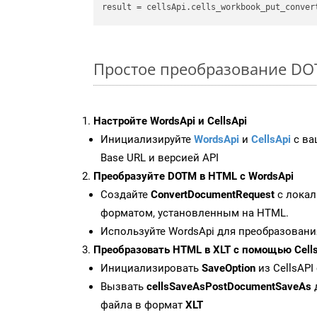
result
 = cellsApi.cells_workbook_put_conver
Простое преобразование DOTM
Настройте WordsApi и CellsApi
Инициализируйте
WordsApi
и
CellsApi
с ваш
Base URL и версией API
Преобразуйте DOTM в HTML с WordsApi
Создайте
ConvertDocumentRequest
с локал
форматом, установленным на HTML.
Используйте WordsApi для преобразован
Преобразовать HTML в XLT с помощью Cell
Инициализировать
SaveOption
из CellsAPI
Вызвать
cellsSaveAsPostDocumentSaveAs
файла в формат
XLT