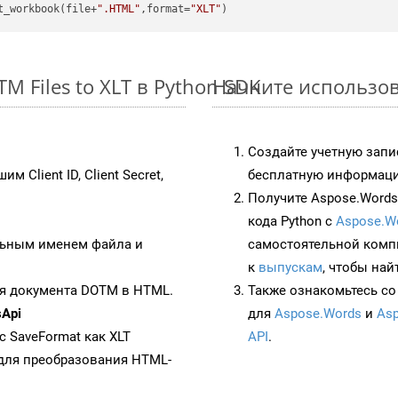
t_workbook(file+
".HTML"
,format=
"XLT"
 Files to XLT в Python SDK
Начните использова
Создайте учетную запи
им Client ID, Client Secret,
бесплатную информацию
Получите Aspose.Words 
кода Python с
Aspose.W
ьным именем файла и
самостоятельной комп
к
выпускам
, чтобы най
ия документа DOTM в HTML.
Также ознакомьтесь со
sApi
для
Aspose.Words
и
Asp
 с SaveFormat как XLT
API
.
для преобразования HTML-