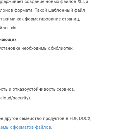
поддерживает создание новых файлов XLT, а
аблонов формата. Такой шаблонный файл
 такими как форматирование страниц,
лы .xls.
чинающих
 установке необходимых библиотек.
сть и отказоустойчивость сервиса.
loud/security).
 другое семейство продуктов в PDF, DOCX,
аемых форматов файлов
.