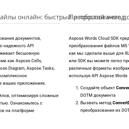
айлы онлайн: быстрый и простой метод
Преобразование д
ования документов,
Aspose.Words Cloud SDK пре
ю надежного API
преобразования файлов MS 
рживает бесшовную
как мы сделали выше для X
ми как Aspose.Cells,
или SDK вы можете легко п
pose.Diagram, Aspose.Tasks,
различные форматы изображен
 комплексное
используя API Aspose.Words 
в ваших приложениях.
Создайте объект
Conve
DOTM документа
айлов, оптимизируя сложные
Вызвать метод
Convert
тью. Ознакомьтесь с
преобразования из DO
в на платформе