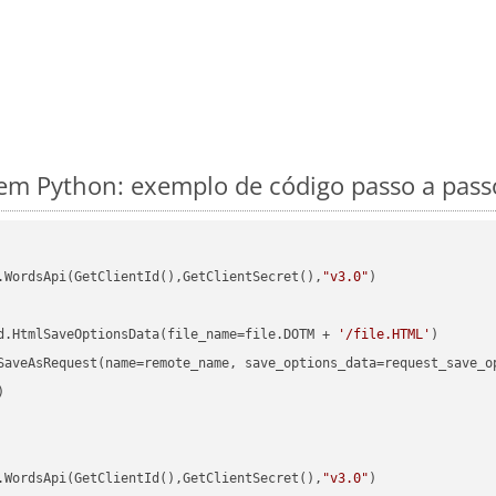
m Python: exemplo de código passo a pass
.WordsApi(GetClientId(),GetClientSecret(),
"v3.0"
)

d.HtmlSaveOptionsData(file_name=file.DOTM + 
'/file.HTML'


.WordsApi(GetClientId(),GetClientSecret(),
"v3.0"