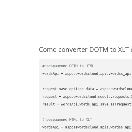
Como converter DOTM to XLT e
#превращение DOTM to HTML
wordsApi
 = asposewordscloud.apis.wordss_api
request_save_options_data
 = asposewordsclou
request
result
 = wordsApi.words_api.save_as(request)
#превращение HTML to XLT
wordsApi
 = asposewordscloud.apis.wordss_api