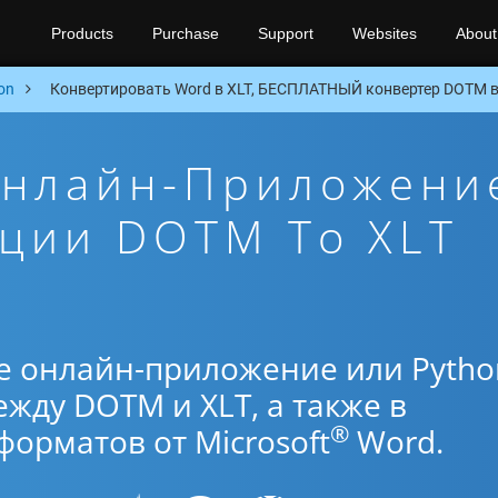
Products
Purchase
Support
Websites
About
on
Конвертировать Word в XLT, БЕСПЛАТНЫЙ конвертер DOTM в 
Онлайн-Приложени
ции DOTM To XLT
е онлайн-приложение или Pytho
жду DOTM и XLT, а также в
®
орматов от Microsoft
Word.