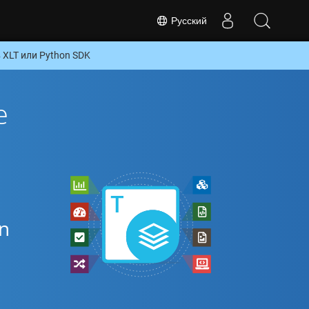
Русский
XLT или Python SDK
е
n