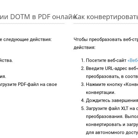
ции DOTM в PDF онлайн
Как конвертироват
 следующие действия:
Чтобы преобразовать веб-ст
действия:
йства.
Посетите веб-сайт
«Веб
Введите URL-адрес веб
ия.
преобразовать, в соот
грузите PDF-файл на свое
Нажмите кнопку «Конве
конвертации.
Дождитесь завершения
Загрузите файл XLT на
преобразования. Выпол
конвертировать и загр
для автономного досту