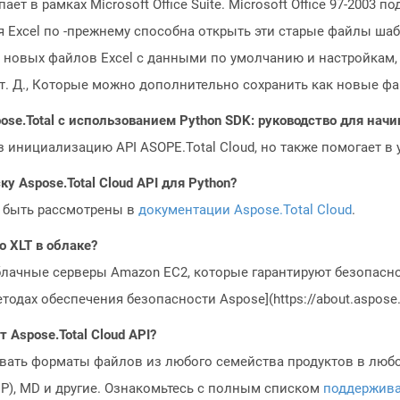
ет в рамках Microsoft Office Suite. Microsoft Office 97-2003 
ия Excel по -прежнему способна открыть эти старые файлы ш
 новых файлов Excel с данными по умолчанию и настройкам,
т. Д., Которые можно дополнительно сохранить как новые фай
ose.Total с использованием Python SDK: руководство для на
з инициализацию API ASOPE.Total Cloud, но также помогает в
у Aspose.Total Cloud API для Python?
 быть рассмотрены в
документации Aspose.Total Cloud
.
o XLT в облаке?
блачные серверы Amazon EC2, которые гарантируют безопасно
одах обеспечения безопасности Aspose](https://about.aspose.c
Aspose.Total Cloud API?
овать форматы файлов из любого семейства продуктов в любое
MP), MD и другие. Ознакомьтесь с полным списком
поддержив