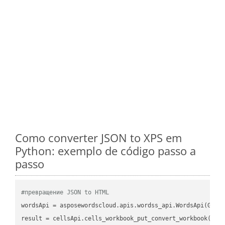
Como converter JSON to XPS em
Python: exemplo de código passo a
passo
#превращение JSON to HTML
wordsApi = asposewordscloud.apis.wordss_api.WordsApi(GetC
result = cellsApi.cells_workbook_put_convert_workbook(fil