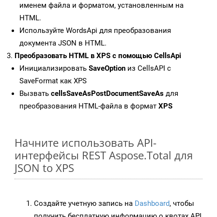
именем файла и форматом, установленным на
HTML.
Используйте WordsApi для преобразования
документа JSON в HTML.
Преобразовать HTML в XPS с помощью CellsApi
Инициализировать
SaveOption
из CellsAPI с
SaveFormat как XPS
Вызвать
cellsSaveAsPostDocumentSaveAs
для
преобразования HTML-файла в формат
XPS
Начните использовать API-
интерфейсы REST Aspose.Total для
JSON to XPS
Создайте учетную запись на
Dashboard
, чтобы
получить бесплатную информацию о квотах API