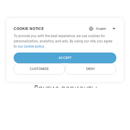
COOKIE NOTICE
To provide you with the best experience, we use cookies for
personalization, analytics, and ads. By using our site, you agree
to
our cookie policy
.
ACCEPT
CUSTOMIZE
DENY
Другие варианты
конвертации Excel
Конвертировать JSON в DOC
DOC:
Microsoft Word Binary Format