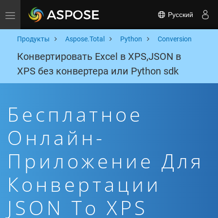
Русский
Toggle navigation
Продукты
Aspose.Total
Python
Conversion
Конвертировать Excel в XPS,JSON в
XPS без конвертера или Python sdk
Бесплатное
Онлайн-
Приложение Для
Конвертации
JSON To XPS