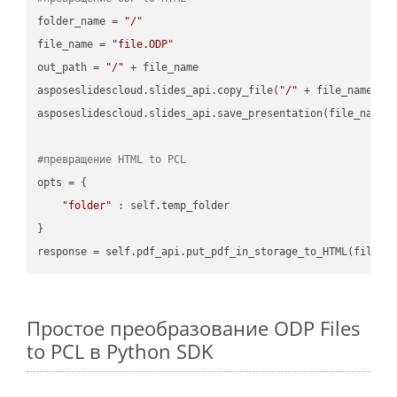
folder_name = 
"/"
file_name = 
"file.ODP"
out_path = 
"/"
 + file_name

asposeslidescloud.slides_api.copy_file(
"/"
 + file_name, f
asposeslidescloud.slides_api.save_presentation(file_name,
#превращение HTML to PCL
opts = {

"folder"
 : self.temp_folder

}

Простое преобразование ODP Files
to PCL в Python SDK