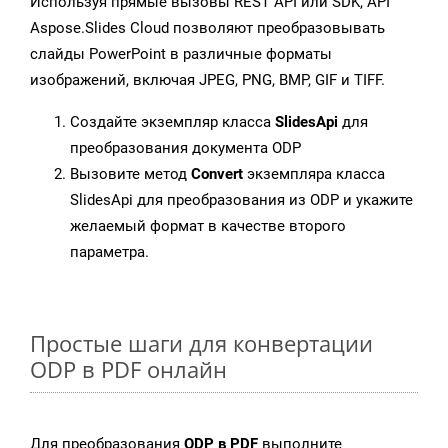
Используя прямые вызовы REST API или SDK, API
Aspose.Slides Cloud позволяют преобразовывать
слайды PowerPoint в различные форматы
изображений, включая JPEG, PNG, BMP, GIF и TIFF.
Создайте экземпляр класса
SlidesApi
для
преобразования документа ODP
Вызовите метод
Convert
экземпляра класса
SlidesApi для преобразования из ODP и укажите
желаемый формат в качестве второго
параметра.
Простые шаги для конвертации
ODP в PDF онлайн
Для преобразования
ODP в PDF
выполните