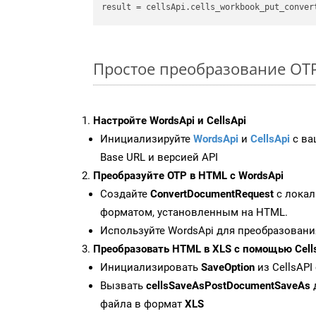
result = cellsApi.cells_workbook_put_conver
Простое преобразование OTP F
Настройте WordsApi и CellsApi
Инициализируйте
WordsApi
и
CellsApi
с ваш
Base URL и версией API
Преобразуйте OTP в HTML с WordsApi
Создайте
ConvertDocumentRequest
с локал
форматом, установленным на HTML.
Используйте WordsApi для преобразовани
Преобразовать HTML в XLS с помощью Cell
Инициализировать
SaveOption
из CellsAPI
Вызвать
cellsSaveAsPostDocumentSaveAs
файла в формат
XLS