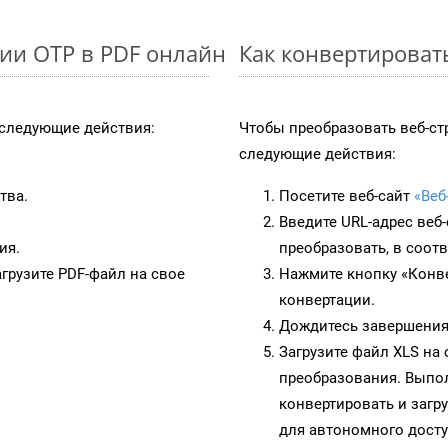
ии OTP в PDF онлайн
Как конвертироват
следующие действия:
Чтобы преобразовать веб-ст
следующие действия:
тва.
Посетите веб-сайт
«Веб
Введите URL-адрес веб
ия.
преобразовать, в соот
грузите PDF-файл на свое
Нажмите кнопку «Конве
конвертации.
Дождитесь завершения
Загрузите файл XLS на
преобразования. Выпол
конвертировать и загр
для автономного досту