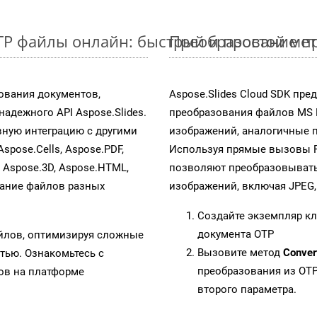
TP файлы онлайн: быстрый и простой ме
Преобразование пр
ования документов,
Aspose.Slides Cloud SDK пр
адежного API Aspose.Slides.
преобразования файлов MS 
ную интеграцию с другими
изображений, аналогичные п
Aspose.Cells, Aspose.PDF,
Используя прямые вызовы RES
, Aspose.3D, Aspose.HTML,
позволяют преобразовывать
вание файлов разных
изображений, включая JPEG, P
Создайте экземпляр к
документа OTP
айлов, оптимизируя сложные
Вызовите метод
Conver
тью. Ознакомьтесь с
преобразования из OTP
в на платформе
второго параметра.