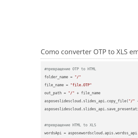
Como converter OTP to XLS em
#превращение OTP to HTML
folder_name = 
"/"
file_name = 
"file.OTP"
out_path = 
"/"
 + file_name

asposeslidescloud.slides_api.copy_file(
"/"
 
asposeslidescloud.slides_api.save_presentat
#превращение HTML to XLS
wordsApi = asposewordscloud.apis.wordss_api