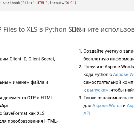
t_workbook(file+
".HTML"
,format=
"XLS"
iles to XLS в Python SDK
Начните использова
Создайте учетную запи
им Client ID, Client Secret,
бесплатную информацию
Получите Aspose.Words 
кода Python с
Aspose.W
ьным именем файла и
самостоятельной комп
к
выпускам
, чтобы най
я документа OTP в HTML.
Также ознакомьтесь со
sApi
для
Aspose.Words
и
Asp
 с SaveFormat как XLS
API
.
для преобразования HTML-