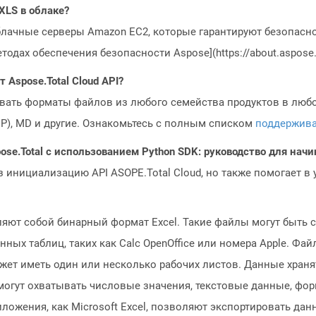
XLS в облаке?
блачные серверы Amazon EC2, которые гарантируют безопасно
одах обеспечения безопасности Aspose](https://about.aspose.c
Aspose.Total Cloud API?
овать форматы файлов из любого семейства продуктов в любое
MP), MD и другие. Ознакомьтесь с полным списком
поддержив
ose.Total с использованием Python SDK: руководство для на
з инициализацию API ASOPE.Total Cloud, но также помогает в
ют собой бинарный формат Excel. Такие файлы могут быть со
х таблиц, таких как Calc OpenOffice или номера Apple. Файл
может иметь один или несколько рабочих листов. Данные хран
 могут охватывать числовые значения, текстовые данные, фо
ложения, как Microsoft Excel, позволяют экспортировать да