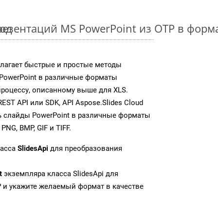
тод
езентаций MS PowerPoint из OTP в фор
едлагает быстрые и простые методы
PowerPoint в различные форматы
роцессу, описанному выше для XLS.
T API или SDK, API Aspose.Slides Cloud
 слайды PowerPoint в различные форматы
NG, BMP, GIF и TIFF.
ласса
SlidesApi
для преобразования
t
экземпляра класса SlidesApi для
 и укажите желаемый формат в качестве