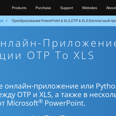
Products
Purchase
Support
Websites
About
on
Преобразование PowerPoint в XLS,OTP в XLS Бесплатный пре
Онлайн-Приложени
ции OTP To XLS
е онлайн-приложение или Pytho
жду OTP и XLS, а также в нескол
®
 Microsoft
PowerPoint.