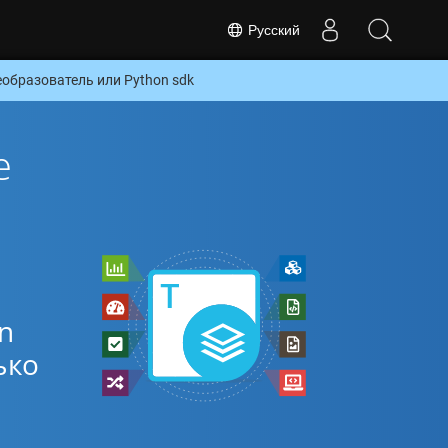
Русский
образователь или Python sdk
е
n
ько