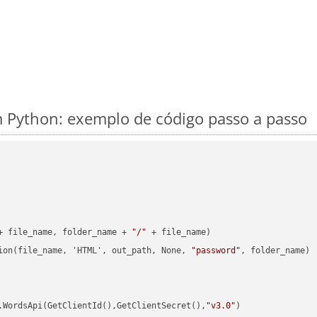
 Python: exemplo de código passo a passo
+ file_name, folder_name + 
"/"
 + file_name)

ion(file_name, 'HTML', out_path, None, 
"password"
, folder_name)

.WordsApi(GetClientId(),GetClientSecret(),
"v3.0"
)
