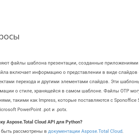
просы
ляют файлы шаблона презентации, созданные приложениями 
айла включает информацию о представлении в виде слайдов с
тами перехода и другими элементами слайдов. Эти шаблоны
мации о стиле, хранящейся в самом шаблоне. Файлы OTP мог
, такими как Impress, которые поставляются с Sponoffice Su
soft PowerPoint .pot и .potx.
у Aspose.Total Cloud API для Python?
 быть рассмотрены в
документации Aspose.Total Cloud
.