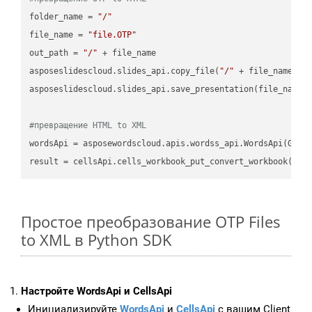
folder_name = 
"/"
file_name = 
"file.OTP"
out_path = 
"/"
 + file_name

asposeslidescloud.slides_api.copy_file(
"/"
 + file_name, f
asposeslidescloud.slides_api.save_presentation(file_name,
#превращение HTML to XML
wordsApi = asposewordscloud.apis.wordss_api.WordsApi(GetC
result = cellsApi.cells_workbook_put_convert_workbook(fil
Простое преобразование OTP Files
to XML в Python SDK
Настройте WordsApi и CellsApi
Инициализируйте
WordsApi
и
CellsApi
с вашим Client