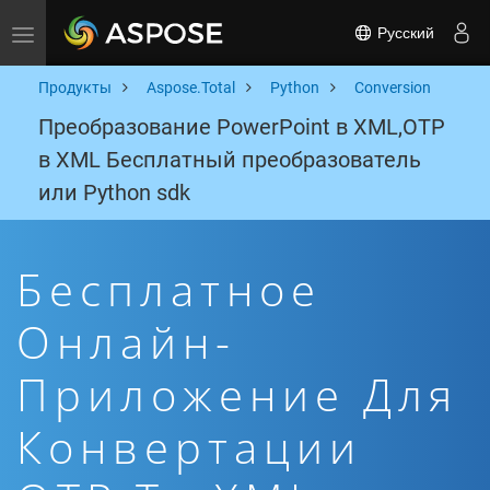
Русский
Toggle navigation
Продукты
Aspose.Total
Python
Conversion
Преобразование PowerPoint в XML,OTP
в XML Бесплатный преобразователь
или Python sdk
Бесплатное
Онлайн-
Приложение Для
Конвертации