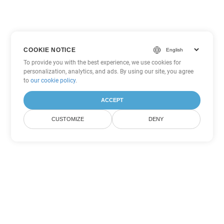
COOKIE NOTICE
To provide you with the best experience, we use cookies for
personalization, analytics, and ads. By using our site, you agree
to
our cookie policy
.
ACCEPT
CUSTOMIZE
DENY
Другие варианты
конвертации PowerPoint
Конвертировать OTP в DOC