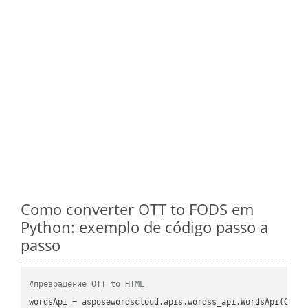
Como converter OTT to FODS em
Python: exemplo de código passo a
passo
#превращение OTT to HTML
wordsApi
 = asposewordscloud.apis.wordss_api.WordsApi(GetC