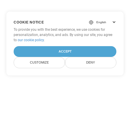
COOKIE NOTICE
To provide you with the best experience, we use cookies for
personalization, analytics, and ads. By using our site, you agree
to
our cookie policy
.
ACCEPT
CUSTOMIZE
DENY
Другие варианты
конвертации Word
Конвертировать OTT в DOC
DOC:
Microsoft Word Binary Format