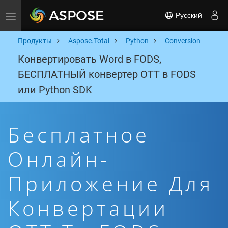
Русский
Toggle navigation
Продукты
Aspose.Total
Python
Conversion
Конвертировать Word в FODS,
БЕСПЛАТНЫЙ конвертер OTT в FODS
или Python SDK
Бесплатное
Онлайн-
Приложение Для
Конвертации