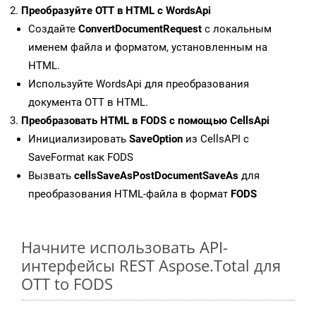
Преобразуйте OTT в HTML с WordsApi
Создайте
ConvertDocumentRequest
с локальным
именем файла и форматом, установленным на
HTML.
Используйте WordsApi для преобразования
документа OTT в HTML.
Преобразовать HTML в FODS с помощью CellsApi
Инициализировать
SaveOption
из CellsAPI с
SaveFormat как FODS
Вызвать
cellsSaveAsPostDocumentSaveAs
для
преобразования HTML-файла в формат
FODS
Начните использовать API-
интерфейсы REST Aspose.Total для
OTT to FODS