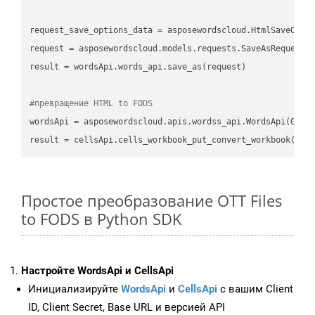
request_save_options_data
 = asposewordscloud.HtmlSaveOpti
request
result
 = wordsApi.words_api.save_as(request)

#превращение HTML to FODS
wordsApi
 = asposewordscloud.apis.wordss_api.WordsApi(GetC
result
 = cellsApi.cells_workbook_put_convert_workbook(fil
Простое преобразование OTT Files
to FODS в Python SDK
Настройте WordsApi и CellsApi
Инициализируйте
WordsApi
и
CellsApi
с вашим Client
ID, Client Secret, Base URL и версией API