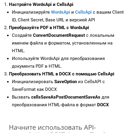
Настройте WordsApi и CellsApi
Инициализируйте
WordsApi
и
CellsApi
с вашим Client
ID, Client Secret, Base URL и версией API
Преобразуйте PDF в HTML с WordsApi
Создайте
ConvertDocumentRequest
с локальным
именем файла и форматом, установленным на
HTML.
Используйте WordsApi для преобразования
документа PDF в HTML.
Преобразовать HTML в DOCX с помощью CellsApi
Инициализировать
SaveOption
из CellsAPI с
SaveFormat как DOCX
Вызвать
cellsSaveAsPostDocumentSaveAs
для
преобразования HTML-файла в формат
DOCX
Начните использовать API-