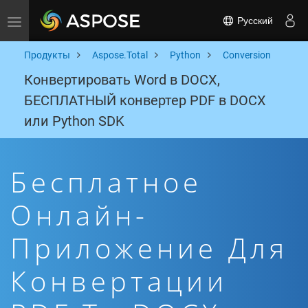
Русский
Toggle navigation
Продукты
Aspose.Total
Python
Conversion
Конвертировать Word в DOCX,
БЕСПЛАТНЫЙ конвертер PDF в DOCX
или Python SDK
Бесплатное
Онлайн-
Приложение Для
Конвертации