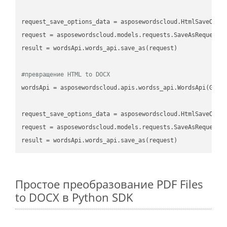
request_save_options_data
 = asposewordscloud.HtmlSaveOpti
request
result
 = wordsApi.words_api.save_as(request)

#превращение HTML to DOCX
wordsApi
 = asposewordscloud.apis.wordss_api.WordsApi(GetC
request_save_options_data
 = asposewordscloud.HtmlSaveOpti
request
result
Простое преобразование PDF Files
to DOCX в Python SDK