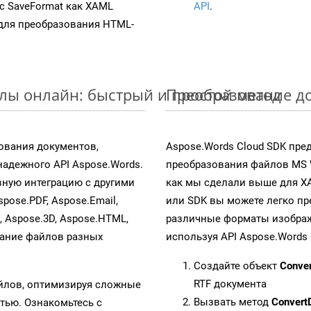
 с SaveFormat как XAML
API
.
для преобразования HTML-
лы онлайн: быстрый и простой метод
Преобразование до
ования документов,
Aspose.Words Cloud SDK пре
адежного API Aspose.Words.
преобразования файлов MS 
ную интеграцию с другими
как мы сделали выше для X
spose.PDF, Aspose.Email,
или SDK вы можете легко п
s, Aspose.3D, Aspose.HTML,
различные форматы изображен
вание файлов разных
используя API Aspose.Words 
Создайте объект
Conve
RTF документа
айлов, оптимизируя сложные
Вызвать метод
Convert
тью. Ознакомьтесь с