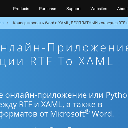
Products
Purchase
Support
Websites
About
on
Конвертировать Word в XAML, БЕСПЛАТНЫЙ конвертер RTF в
Онлайн-Приложени
ции RTF To XAML
е онлайн-приложение или Pytho
жду RTF и XAML, а также в
®
орматов от Microsoft
Word.