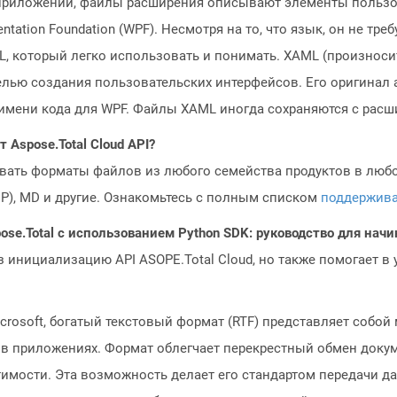
приложений, файлы расширения описывают элементы пользо
tation Foundation (WPF). Несмотря на то, что язык, он не тр
 который легко использовать и понимать. XAML (произносится
целью создания пользовательских интерфейсов. Его оригина
л имени кода для WPF. Файлы XAML иногда сохраняются с рас
Aspose.Total Cloud API?
овать форматы файлов из любого семейства продуктов в любое
MP), MD и другие. Ознакомьтесь с полным списком
поддержив
ose.Total с использованием Python SDK: руководство для на
з инициализацию API ASOPE.Total Cloud, но также помогает в
rosoft, богатый текстовый формат (RTF) представляет собо
 в приложениях. Формат облегчает перекрестный обмен докум
имости. Эта возможность делает его стандартом передачи 