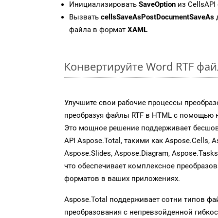
Инициализировать
SaveOption
из CellsAPI
Вызвать
cellsSaveAsPostDocumentSaveAs
файла в формат
XAML
Конвертируйте Word RTF фай
Улучшите свои рабочие процессы преобраз
преобразуя файлы RTF в HTML с помощью н
Это мощное решение поддерживает бесшов
API Aspose.Total, такими как Aspose.Cells, A
Aspose.Slides, Aspose.Diagram, Aspose.Task
что обеспечивает комплексное преобразо
форматов в ваших приложениях.
Aspose.Total поддерживает сотни типов ф
преобразования с непревзойденной гибкос