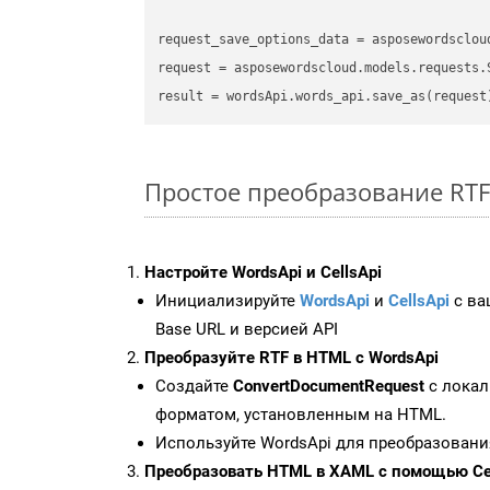
request_save_options_data
 = asposewordsclou
request
result
Простое преобразование RTF 
Настройте WordsApi и CellsApi
Инициализируйте
WordsApi
и
CellsApi
с ваш
Base URL и версией API
Преобразуйте RTF в HTML с WordsApi
Создайте
ConvertDocumentRequest
с локал
форматом, установленным на HTML.
Используйте WordsApi для преобразовани
Преобразовать HTML в XAML с помощью Cel