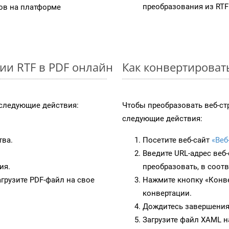
преобразования из RTF
в на платформе
ии RTF в PDF онлайн
Как конвертироват
следующие действия:
Чтобы преобразовать веб-ст
следующие действия:
тва.
Посетите веб-сайт
«Веб
Введите URL-адрес веб
ия.
преобразовать, в соот
грузите PDF-файл на свое
Нажмите кнопку «Конве
конвертации.
Дождитесь завершения
Загрузите файл XAML н