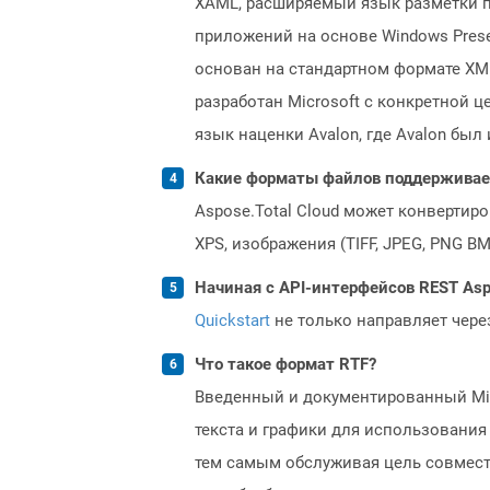
XAML, расширяемый язык разметки 
приложений на основе Windows Presen
основан на стандартном формате XML,
разработан Microsoft с конкретной 
язык наценки Avalon, где Avalon бы
Какие форматы файлов поддерживает 
Aspose.Total Cloud может конвертир
XPS, изображения (TIFF, JPEG, PNG B
Начиная с API-интерфейсов REST Asp
Quickstart
не только направляет чере
Что такое формат RTF?
Введенный и документированный Mic
текста и графики для использования
тем самым обслуживая цель совмест