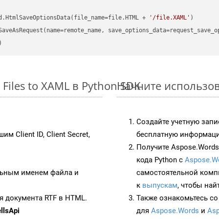
d.HtmlSaveOptionsData(file_name=file.HTML + 
'/file.XAML'
Files to XAML в Python SDK
Начните использова
Создайте учетную запи
им Client ID, Client Secret,
бесплатную информацию
Получите Aspose.Words 
кода Python с
Aspose.W
ьным именем файла и
самостоятельной комп
к
выпускам
, чтобы най
я документа RTF в HTML.
Также ознакомьтесь со
lsApi
для
Aspose.Words
и
Asp