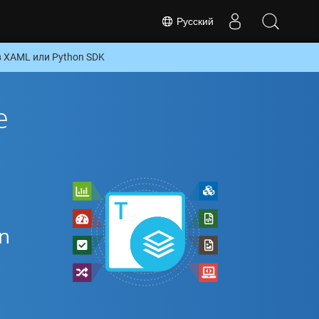
Русский
 XAML или Python SDK
е
n