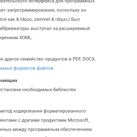
вательского интерфейса для программных
ебует запрограммирования, поскольку он
 как & ldquo; zammel & rdquo;) был
л аббревиатуры выступал за расширяемый
ширением XOML.
 другое семейство продуктов в PDF, DOCX,
аемых форматов файлов
.
чинающих
 установке необходимых библиотек.
й метод кодирования форматированного
ентами с другими продуктами Microsoft,
данных между программным обеспечением