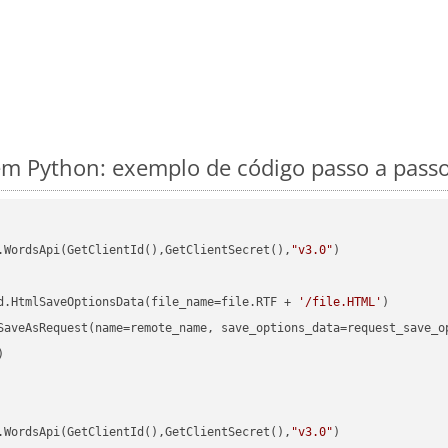
m Python: exemplo de código passo a pass
.WordsApi(GetClientId(),GetClientSecret(),
"v3.0"
)

d.HtmlSaveOptionsData(file_name=file.RTF + 
'/file.HTML'


.WordsApi(GetClientId(),GetClientSecret(),
"v3.0"
)
