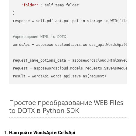
"folder"
 : self.temp_folder

}

response = self.pdf_api.put_pdf_in_storage_to_WEB(file.HTM
#превращение HTML to DOTX
wordsApi = asposewordscloud.apis.wordss_api.WordsApi(GetC
request_save_options_data = asposewordscloud.HtmlSaveOptio
request = asposewordscloud.models.requests.SaveAsRequest(n
Простое преобразование WEB Files
to DOTX в Python SDK
Настройте WordsApi и CellsApi