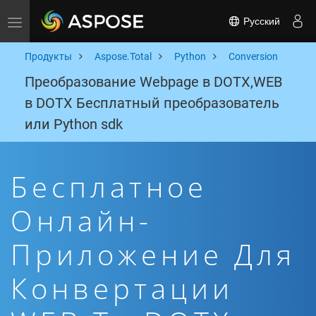
Русский
Toggle navigation
Продукты
Aspose.Total
Python
Conversion
Преобразование Webpage в DOTX,WEB
в DOTX Бесплатный преобразователь
или Python sdk
Бесплатное
Онлайн-
Приложение Для
Конвертации