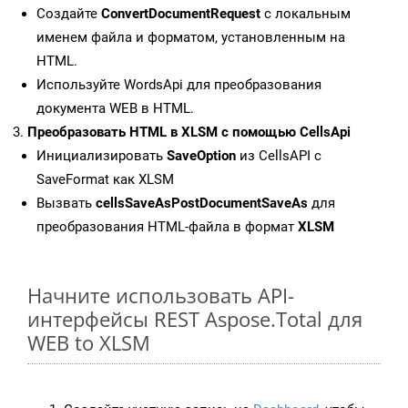
Создайте
ConvertDocumentRequest
с локальным
именем файла и форматом, установленным на
HTML.
Используйте WordsApi для преобразования
документа WEB в HTML.
Преобразовать HTML в XLSM с помощью CellsApi
Инициализировать
SaveOption
из CellsAPI с
SaveFormat как XLSM
Вызвать
cellsSaveAsPostDocumentSaveAs
для
преобразования HTML-файла в формат
XLSM
Начните использовать API-
интерфейсы REST Aspose.Total для
WEB to XLSM