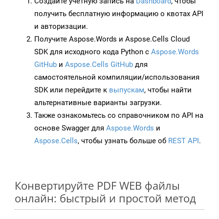
Создайте учетную запись на
Dashboard
, чтобы
получить бесплатную информацию о квотах API
и авторизации.
Получите Aspose.Words и Aspose.Cells Cloud
SDK для исходного кода Python с
Aspose.Words
GitHub
и
Aspose.Cells GitHub
для
самостоятельной компиляции/использования
SDK или перейдите к
выпускам
, чтобы найти
альтернативные варианты загрузки.
Также ознакомьтесь со справочником по API на
основе Swagger для
Aspose.Words
и
Aspose.Cells
, чтобы узнать больше об
REST API
.
Конвертируйте PDF WEB файлы
онлайн: быстрый и простой метод