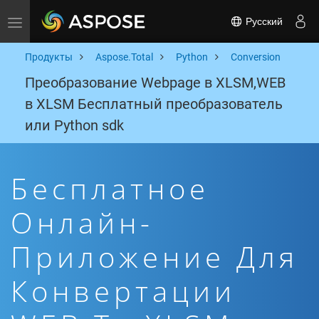
Русский
Toggle navigation
Продукты
Aspose.Total
Python
Conversion
Преобразование Webpage в XLSM,WEB
в XLSM Бесплатный преобразователь
или Python sdk
Бесплатное
Онлайн-
Приложение Для
Конвертации