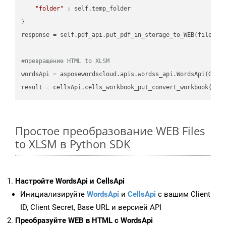
"folder"
 : self.temp_folder

}

response = self.pdf_api.put_pdf_in_storage_to_WEB(file.HTM
#превращение HTML to XLSM
wordsApi = asposewordscloud.apis.wordss_api.WordsApi(GetC
result = cellsApi.cells_workbook_put_convert_workbook(fil
Простое преобразование WEB Files
to XLSM в Python SDK
Настройте WordsApi и CellsApi
Инициализируйте
WordsApi
и
CellsApi
с вашим Client
ID, Client Secret, Base URL и версией API
Преобразуйте WEB в HTML с WordsApi