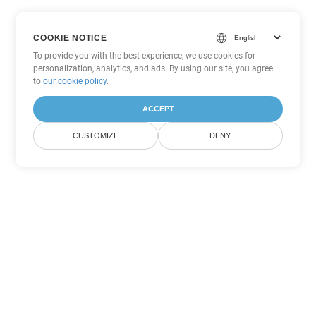
COOKIE NOTICE
To provide you with the best experience, we use cookies for
personalization, analytics, and ads. By using our site, you agree
to
our cookie policy
.
ACCEPT
CUSTOMIZE
DENY
Другие варианты
конвертации PDF
Конвертировать WEB в DOC
DOC:
Microsoft Word Binary Format